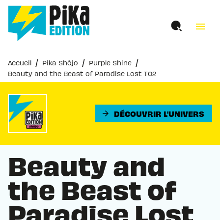
MENU
RECHERCHE
CONTENU
menu
PIED DE PAGE
/
/
/
Accueil
Pika Shôjo
Purple Shine
Beauty and the Beast of Paradise Lost T02
DÉCOUVRIR L'UNIVERS
arrow_forward
Beauty and
the Beast of
Paradise Lost