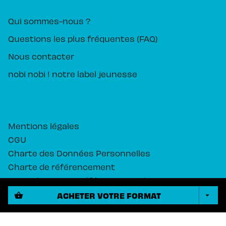
Qui sommes-nous ?
Questions les plus fréquentes (FAQ)
Nous contacter
nobi nobi ! notre label jeunesse
Mentions légales
CGU
Charte des Données Personnelles
Charte de référencement
Paramétrez vos préférences cookies
ACHETER VOTRE FORMAT
shopping_basket
arrow_drop_down