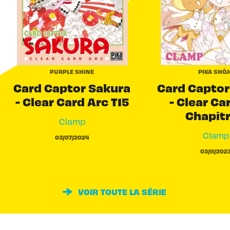
PURPLE SHINE
PIKA SHÔJ
Card Captor Sakura
Card Captor
- Clear Card Arc T15
- Clear Ca
Chapit
Clamp
Clamp
03/07/2024
03/11/202
VOIR TOUTE LA SÉRIE