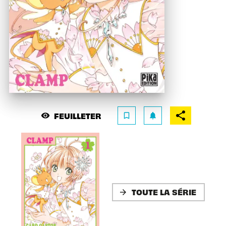
FEUILLETER
visibility
bookmark_border
notifications
TOUTE LA SÉRIE
arrow_forward