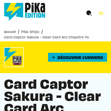
MENU
RECHERCHE
CONTENU
menu
PIED DE PAGE
/
/
Accueil
Pika Shôjo
Card Captor Sakura - Clear Card Arc Chapitre 74
DÉCOUVRIR L'UNIVERS
arrow_forward
Card Captor
Sakura - Clear
Card Arc