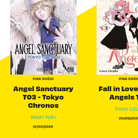
PIKA SHÔJO
PIKA SHÔJ
Angel Sanctuary
Fall in Love
T03 - Tokyo
Angels 
Chronos
Coco Uzu
Kaori Yuki
26/08/202
16/09/2026