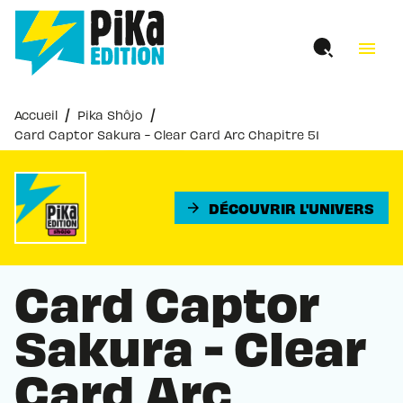
MENU
RECHERCHE
CONTENU
menu
PIED DE PAGE
/
/
Accueil
Pika Shôjo
Card Captor Sakura - Clear Card Arc Chapitre 51
DÉCOUVRIR L'UNIVERS
arrow_forward
Card Captor
Sakura - Clear
Card Arc