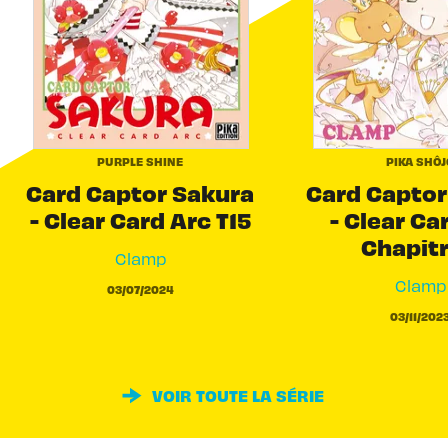
PURPLE SHINE
PIKA SHÔJ
Card Captor Sakura
Card Captor
- Clear Card Arc T15
- Clear Ca
Chapit
Clamp
Clamp
03/07/2024
03/11/202
VOIR TOUTE LA SÉRIE