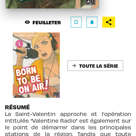
FEUILLETER
visibility
bookmark_border
notifications
TOUTE LA SÉRIE
arrow_forward
RÉSUMÉ
La Saint-Valentin approche et l’opération
intitulée “Valentine Radio” est également sur
le point de démarrer dans les principales
stations de la région. Tandis que toute