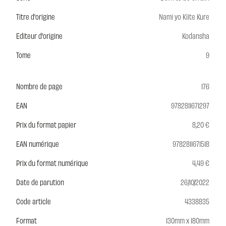
Titre d'origine
Nami yo Kiite Kure
Editeur d'origine
Kodansha
Tome
9
Nombre de page
176
EAN
9782811671297
Prix du format papier
8,20 €
EAN numérique
9782811671518
Prix du format numérique
4,49 €
Date de parution
26/10/2022
Code article
4338835
Format
130mm x 180mm