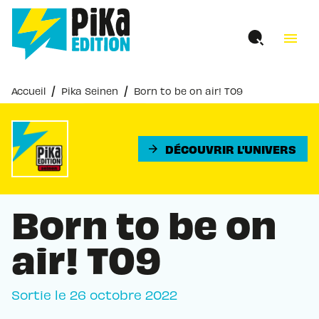
MENU
RECHERCHE
CONTENU
menu
PIED DE PAGE
/
/
Accueil
Pika Seinen
Born to be on air! T09
DÉCOUVRIR L'UNIVERS
arrow_forward
Born to be on
air! T09
Sortie le
26 octobre 2022