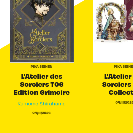
PIKA SEINEN
PIKA SEIN
L'Atelier des
L'Atelier
Sorciers T06
Sorciers 
Edition Grimoire
Collec
04/11/202
Kamome Shirahama
04/11/2026