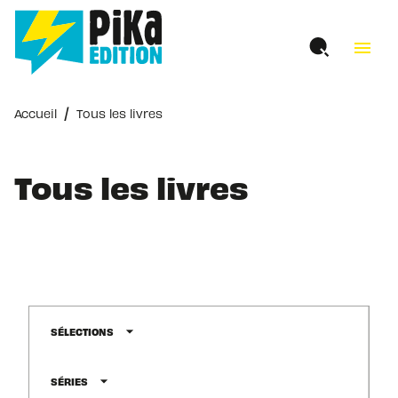
MENU
RECHERCHE
CONTENU
menu
PIED DE PAGE
/
Accueil
Tous les livres
Tous les livres
arrow_drop_down
SÉLECTIONS
arrow_drop_down
SÉRIES