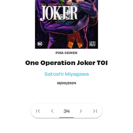
PIKA SEINEN
One Operation Joker T01
Satoshi Miyagawa
18/09/2024
first_page
chevron_left
chevron_right
last_page
34