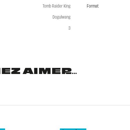
Tomb Raider King
Format
Dogulwang
3
Z AIMER...