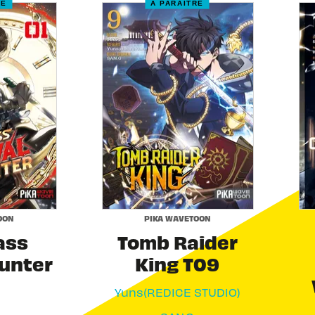
RE
À PARAÎTRE
OON
PIKA WAVETOON
ass
Tomb Raider
Hunter
King T09
Yuns(REDICE STUDIO)