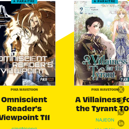
À PARAÎTRE
À PARAÎTRE
PIKA WAVETOON
PIKA WAVETOON
Omniscient
A Villainess f
Reader's
the Tyrant T
Viewpoint T11
NAJEON
singNsong