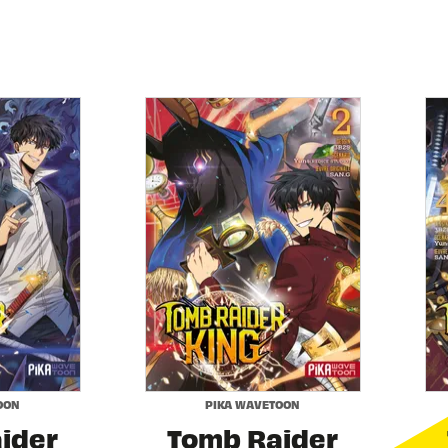
OON
PIKA WAVETOON
ider
Tomb Raider