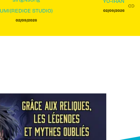
YU-IRAN
link
C
UMI(REDICE STUDIO)
02/09/2026
02/09/2026