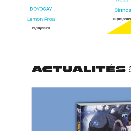
DOYOSAY
Sinno
Lemon Frog
16/09/202
21/10/2026
ACTUALITÉS