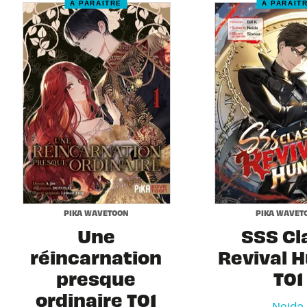
À PARAÎTRE
À PARAÎT
PIKA WAVETOON
PIKA WAVET
Une
SSS Cl
réincarnation
Revival 
presque
T01
ordinaire T01
Neida