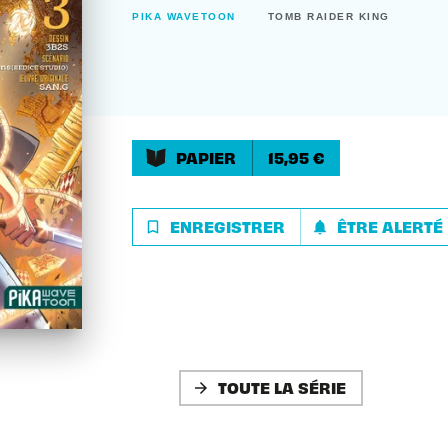
PIKA WAVETOON
TOMB RAIDER KING
PAPIER
15,95 €
ENREGISTRER
ÊTRE ALERTÉ
bookmark_border
notifications
TOUTE LA SÉRIE
arrow_forward