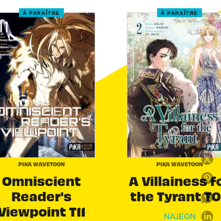
À PARAÎTRE
À PARAÎTRE
PIKA WAVETOON
PIKA WAVETOON
Omniscient
A Villainess f
Reader's
the Tyrant T
Viewpoint T11
NAJEON