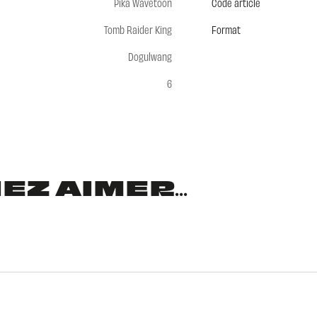
Pika Wavetoon
Code article
Tomb Raider King
Format
Dogulwang
6
Z AIMER...