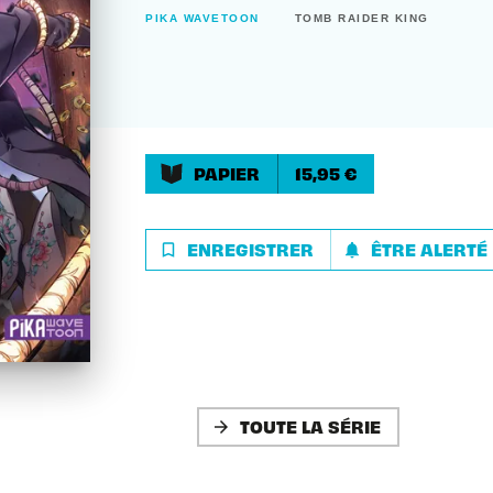
PIKA WAVETOON
TOMB RAIDER KING
PAPIER
15,95 €
ENREGISTRER
ÊTRE ALERTÉ
bookmark_border
notifications
TOUTE LA SÉRIE
arrow_forward