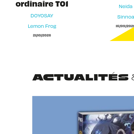
ordinaire T01
Neida
DOYOSAY
Sinno
Lemon Frog
16/09/202
21/10/2026
ACTUALITÉS