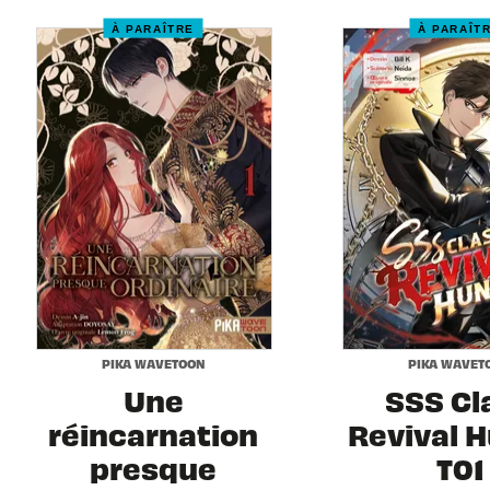
À PARAÎTRE
À PARAÎT
PIKA WAVETOON
PIKA WAVET
Une
SSS Cl
réincarnation
Revival 
presque
T01