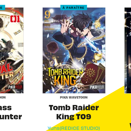
RE
À PARAÎTRE
OON
PIKA WAVETOON
ass
Tomb Raider
Hunter
King T09
Yuns(REDICE STUDIO)