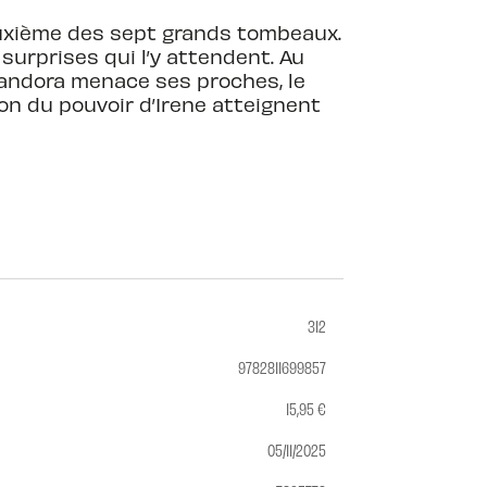
euxième des sept grands tombeaux.
 surprises qui l’y attendent. Au
 Pandora menace ses proches, le
tion du pouvoir d’Irene atteignent
312
9782811699857
15,95 €
05/11/2025