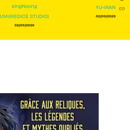
singNsong
YU-IRAN
link
C
UMI(REDICE STUDIO)
02/09/2026
02/09/2026