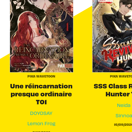
PIKA WAVETOON
PIKA WAVET
Une réincarnation
SSS Class 
presque ordinaire
Hunter 
T01
Neida
DOYOSAY
Sinno
Lemon Frog
16/09/202