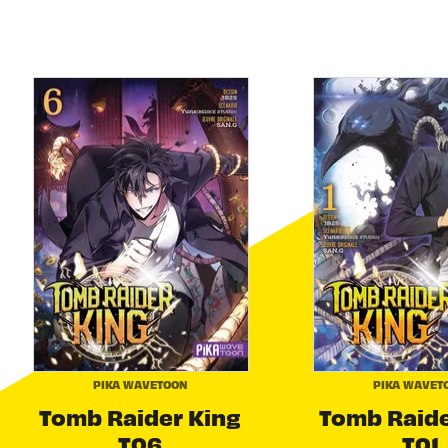
PIKA WAVETOON
PIKA WAVET
Tomb Raider King
Tomb Raide
T06
T01