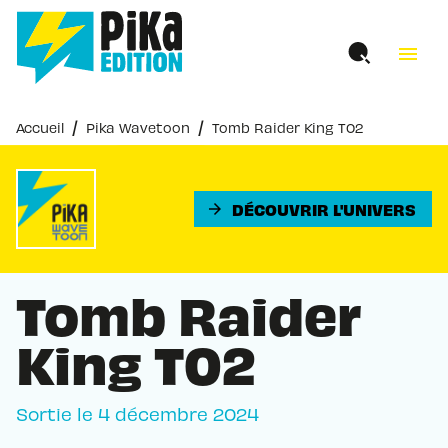
MENU
RECHERCHE
CONTENU
menu
PIED DE PAGE
/
/
Accueil
Pika Wavetoon
Tomb Raider King T02
DÉCOUVRIR L'UNIVERS
arrow_forward
Tomb Raider
King T02
Sortie le
4 décembre 2024