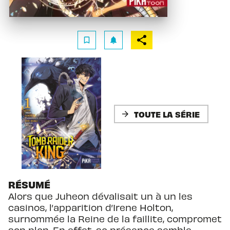
bookmark_border
notifications
TOUTE LA SÉRIE
arrow_forward
RÉSUMÉ
Alors que Juheon dévalisait un à un les
casinos, l’apparition d’Irene Holton,
surnommée la Reine de la faillite, compromet
son plan. En effet, sa présence semble