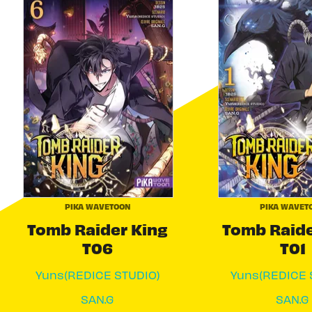
PIKA WAVETOON
PIKA WAVET
Tomb Raider King
Tomb Raide
T06
T01
Yuns(REDICE STUDIO)
Yuns(REDICE 
SAN.G
SAN.G