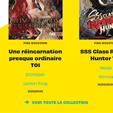
PIKA WAVETOON
PIKA WAVET
Une réincarnation
SSS Class 
presque ordinaire
Hunter 
T01
Neida
DOYOSAY
Sinno
Lemon Frog
16/09/202
21/10/2026
VOIR TOUTE LA COLLECTION