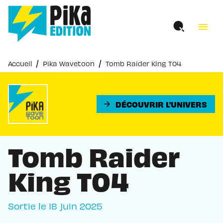
MENU
RECHERCHE
CONTENU
menu
PIED DE PAGE
/
/
Accueil
Pika Wavetoon
Tomb Raider King T04
DÉCOUVRIR L'UNIVERS
arrow_forward
Tomb Raider
King T04
Sortie le
18 juin 2025