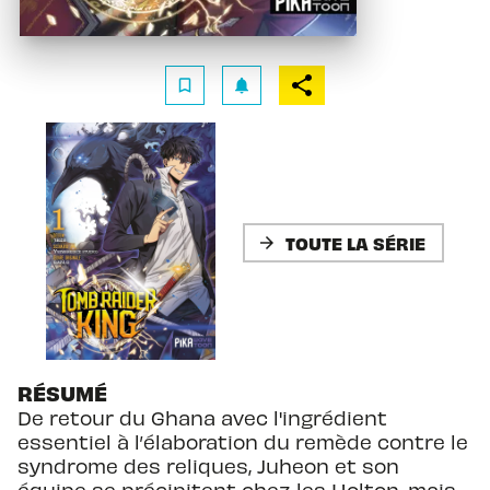
bookmark_border
notifications
TOUTE LA SÉRIE
arrow_forward
RÉSUMÉ
De retour du Ghana avec l'ingrédient
essentiel à l’élaboration du remède contre le
syndrome des reliques, Juheon et son
équipe se précipitent chez les Holton, mais