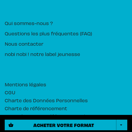
PIKA ÉDITION
Qui sommes-nous ?
Questions les plus fréquentes (FAQ)
Nous contacter
nobi nobi ! notre label jeunesse
Mentions légales
CGU
Charte des Données Personnelles
Charte de référencement
Paramétrez vos préférences cookies
ACHETER VOTRE FORMAT
shopping_basket
arrow_drop_down