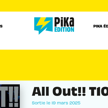
PIED DE PAGE
RS
PIKA É
All Out!! T1
Sortie le
19 mars 2025