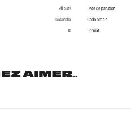
All out!!
Date de parution
Kodansha
Code article
10
Format
Z AIMER...