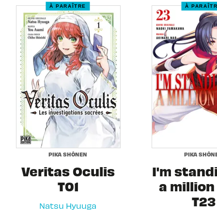
À PARAÎTRE
À PARAÎT
PIKA SHÔNEN
PIKA SHÔN
Veritas Oculis
I'm stand
T01
a million
T23
Natsu Hyuuga