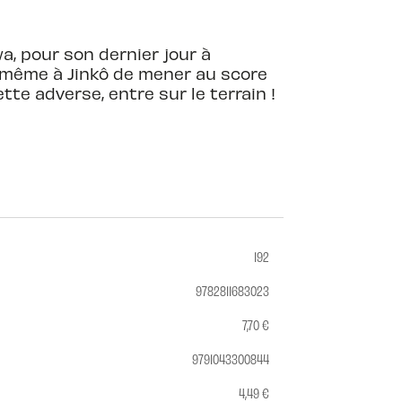
a, pour son dernier jour à
 même à Jinkô de mener au score
tte adverse, entre sur le terrain !
192
9782811683023
7,70 €
9791043300844
4,49 €