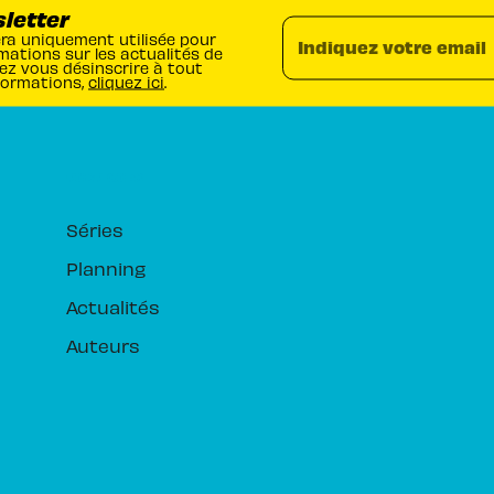
sletter
era uniquement utilisée pour
Indiquez votre email
mations sur les actualités de
ez vous désinscrire à tout
formations,
cliquez ici
.
RUBRIQUES
Séries
Planning
Actualités
Auteurs