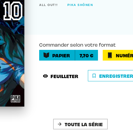
ALL OUT!!
PIKA SHÔNEN
Commander selon votre format
PAPIER
7,70 €
NUMÉR
ENREGISTRE
FEUILLETER
bookmark_border
visibility
TOUTE LA SÉRIE
arrow_forward