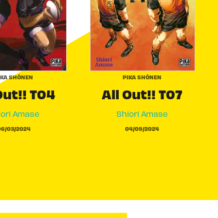
IKA SHÔNEN
PIKA SHÔNEN
Out!! T04
All Out!! T07
iori Amase
Shiori Amase
06/03/2024
04/09/2024