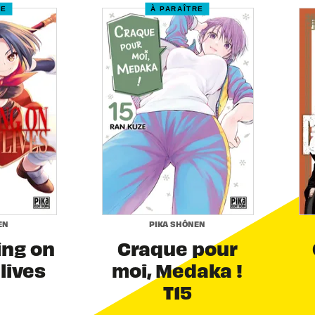
RE
À PARAÎTRE
EN
PIKA SHÔNEN
ing on
Craque pour
 lives
moi, Medaka !
T15