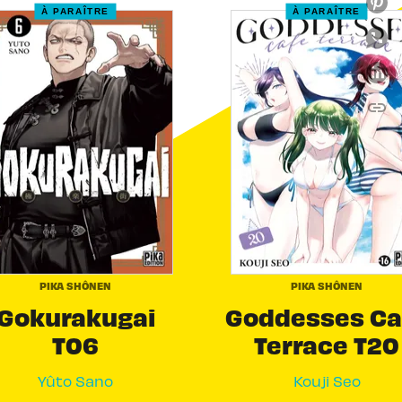
À PARAÎTRE
À PARAÎTRE
link
C
PIKA SHÔNEN
PIKA SHÔNEN
Gokurakugai
Goddesses Ca
T06
Terrace T20
Yûto Sano
Kouji Seo