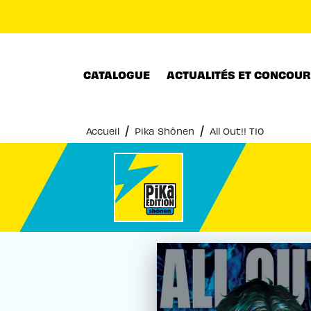
MENU
RECHERCHE
CONTENU
CATALOGUE
ACTUALITÉS ET CONCOU
/
/
Accueil
Pika Shônen
All Out!! T10