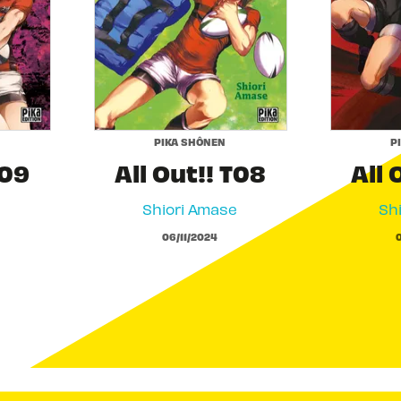
PIKA SHÔNEN
P
T09
All Out!! T08
All 
e
Shiori Amase
Sh
06/11/2024