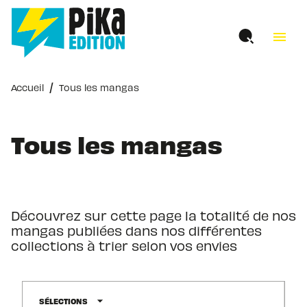
MENU
RECHERCHE
CONTENU
menu
PIED DE PAGE
/
Accueil
Tous les mangas
Tous les mangas
Découvrez sur cette page la totalité de nos
mangas publiées dans nos différentes
collections à trier selon vos envies
arrow_drop_down
SÉLECTIONS