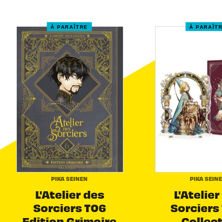
À PARAÎTRE
À PARAÎT
PIKA SEINEN
PIKA SEIN
L'Atelier des
L'Atelier
Sorciers T06
Sorciers 
Edition Grimoire
Collec