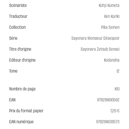
Scénariste
Kohji Kumeta
Traducteur
Ken Kuriki
Collection
Pika Seinen
Série
Sayonara Monsieur Désespoir
Titre d'origine
Sayonara Zetsub Sensei
Editeur d'origine
Kodansha
Tome
12
Nombre de page
160
EAN
9782811610562
Prix du format papier
7,20 €
EAN numérique
9782811638573