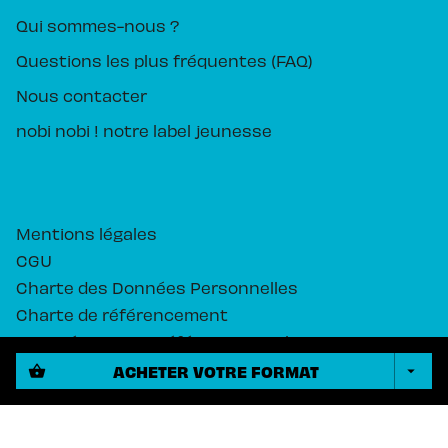
Qui sommes-nous ?
Questions les plus fréquentes (FAQ)
Nous contacter
nobi nobi ! notre label jeunesse
Mentions légales
CGU
Charte des Données Personnelles
Charte de référencement
Paramétrez vos préférences cookies
ACHETER VOTRE FORMAT
shopping_basket
arrow_drop_down