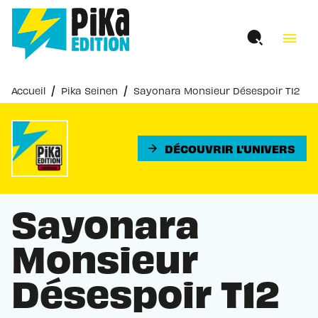
MENU
RECHERCHE
CONTENU
menu
PIED DE PAGE
/
/
Accueil
Pika Seinen
Sayonara Monsieur Désespoir T12
DÉCOUVRIR L'UNIVERS
arrow_forward
Sayonara
Monsieur
Désespoir T12