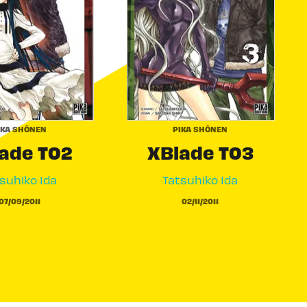
IKA SHÔNEN
PIKA SHÔNEN
ade T02
XBlade T03
suhiko Ida
Tatsuhiko Ida
07/09/2011
02/11/2011