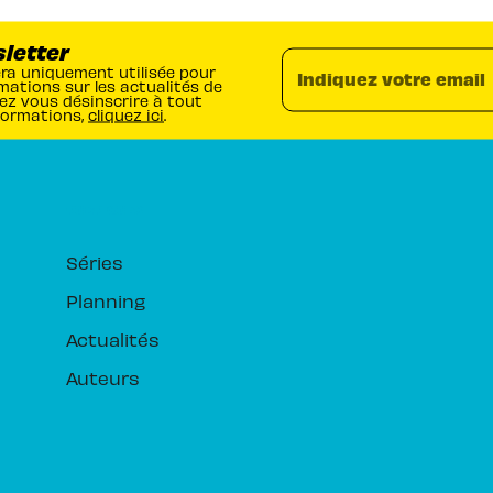
sletter
era uniquement utilisée pour
Indiquez votre email
mations sur les actualités de
ez vous désinscrire à tout
formations,
cliquez ici
.
RUBRIQUES
Séries
Planning
Actualités
Auteurs