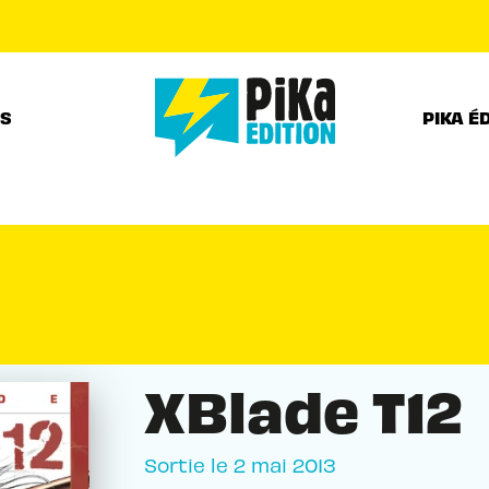
PIED DE PAGE
RS
PIKA É
XBlade T12
Sortie le
2 mai 2013