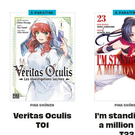
À PARAÎTRE
À PARAÎT
PIKA SHÔNEN
PIKA SHÔN
Veritas Oculis
I'm stand
T01
a million
T23