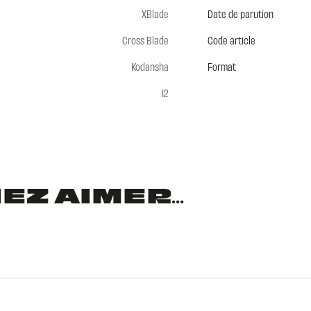
XBlade
Date de parution
Cross Blade
Code article
Kodansha
Format
12
Z AIMER...