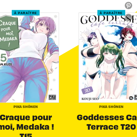
À PARAÎTRE
À PARAÎTRE
link
C
PIKA SHÔNEN
PIKA SHÔNEN
Craque pour
Goddesses Ca
moi, Medaka !
Terrace T20
T15