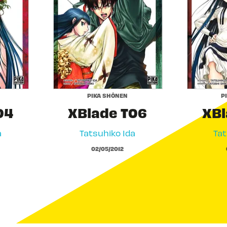
PIKA SHÔNEN
P
04
XBlade T06
XBl
a
Tatsuhiko Ida
Tat
02/05/2012