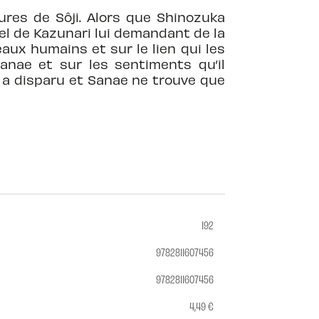
ures de Sôji. Alors que Shinozuka
el de Kazunari lui demandant de la
eaux humains et sur le lien qui les
Sanae et sur les sentiments qu’il
 a disparu et Sanae ne trouve que
192
9782811607456
9782811607456
4,49 €