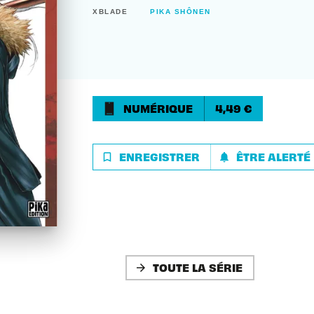
XBLADE
PIKA SHÔNEN
NUMÉRIQUE
4,49 €
ENREGISTRER
ÊTRE ALERTÉ
bookmark_border
notifications
TOUTE LA SÉRIE
arrow_forward