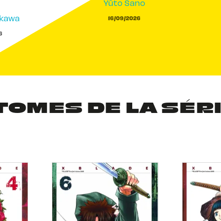
Yûto Sano
akawa
16/09/2026
6
TOMES DE LA SÉR