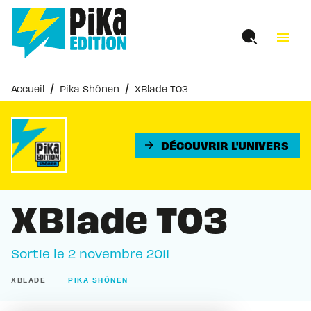
MENU
RECHERCHE
CONTENU
menu
PIED DE PAGE
/
/
Accueil
Pika Shônen
XBlade T03
DÉCOUVRIR L'UNIVERS
arrow_forward
XBlade T03
Sortie le
2 novembre 2011
XBLADE
PIKA SHÔNEN