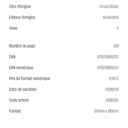
Titre d'origine
Cross Blade
Editeur d'origine
Kodansha
Tome
3
Nombre de page
216
EAN
9782811611330
EAN numérique
9782811611330
Prix du format numérique
4,49 €
Date de parution
02/11/2011
Code article
5108386
Format
130mm x 180mm