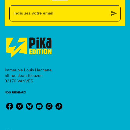
send
Indiquez votre email
Immeuble Louis Hachette
58 rue Jean Bleuzen
92170 VANVES
NOS RÉSEAUX
RUBRIQUES