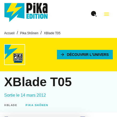
MENU
RECHERCHE
CONTENU
menu
PIED DE PAGE
/
/
Accueil
Pika Shônen
XBlade T05
arrow_forward
DÉCOUVRIR L'UNIVERS
XBlade T05
Sortie le
14 mars 2012
XBLADE
PIKA SHÔNEN