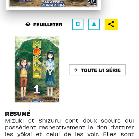
FEUILLETER
visibility
bookmark_border
notifications
TOUTE LA SÉRIE
arrow_forward
RÉSUMÉ
Mizuki et Shizuru sont deux soeurs qui
possèdent respectivement le don d'attirer
les yôkai et celui de les voir. Elles sont