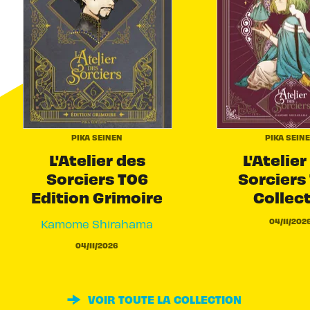
PIKA SEINEN
PIKA SEIN
L'Atelier des
L'Atelier
Sorciers T06
Sorciers 
Edition Grimoire
Collec
04/11/202
Kamome Shirahama
04/11/2026
VOIR TOUTE LA COLLECTION