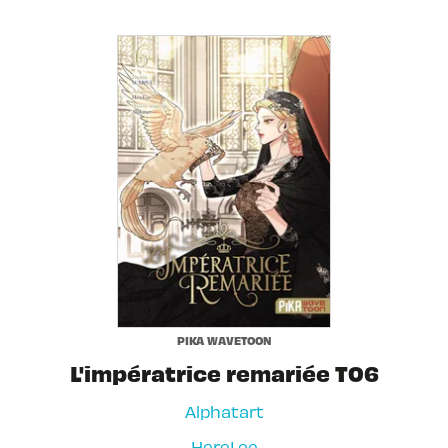
PIKA WAVETOON
L'impératrice remariée T06
Alphatart
HereLee