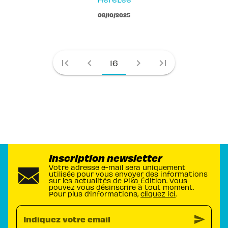
08/10/2025
first_page
chevron_left
chevron_right
last_page
16
Inscription newsletter
Votre adresse e-mail sera uniquement
utilisée pour vous envoyer des informations
sur les actualités de Pika Édition. Vous
pouvez vous désinscrire à tout moment.
Pour plus d’informations,
cliquez ici
.
send
Indiquez votre email