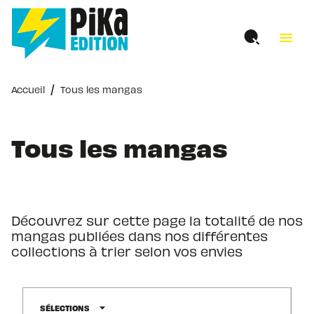
MENU
RECHERCHE
CONTENU
menu
PIED DE PAGE
/
Accueil
Tous les mangas
Tous les mangas
Découvrez sur cette page la totalité de nos
mangas publiées dans nos différentes
collections à trier selon vos envies
arrow_drop_down
SÉLECTIONS