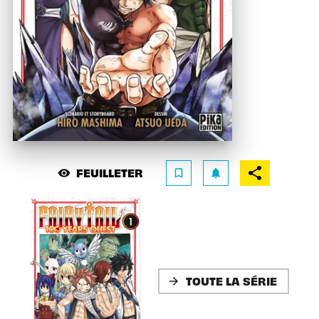
FEUILLETER
visibility
bookmark_border
notifications
TOUTE LA SÉRIE
arrow_forward