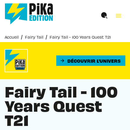
MENU
RECHERCHE
CONTENU
menu
PIED DE PAGE
/
/
Accueil
Fairy Tail
Fairy Tail - 100 Years Quest T21
DÉCOUVRIR L'UNIVERS
arrow_forward
Fairy Tail - 100
Years Quest
T21