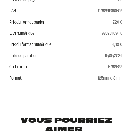
EAN
9782811690502
Prix du format papier
7,20 €
EAN numérique
9782811691110
Prix du format numérique
4,49 €
Date de parution
15/05/2024
Code article
5782523
Format
125mm x 181mm
VOUS POURRIEZ
AIMER...