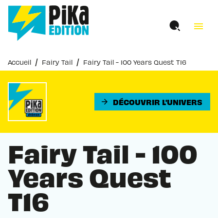
MENU
RECHERCHE
CONTENU
menu
PIED DE PAGE
/
/
Accueil
Fairy Tail
Fairy Tail - 100 Years Quest T16
DÉCOUVRIR L'UNIVERS
arrow_forward
Fairy Tail - 100
Years Quest
T16