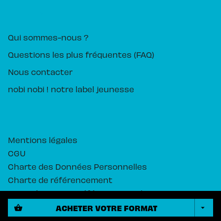
PIKA ÉDITION
Qui sommes-nous ?
Questions les plus fréquentes (FAQ)
Nous contacter
nobi nobi ! notre label jeunesse
Mentions légales
CGU
Charte des Données Personnelles
Charte de référencement
Paramétrez vos préférences cookies
ACHETER VOTRE FORMAT
shopping_basket
arrow_drop_down