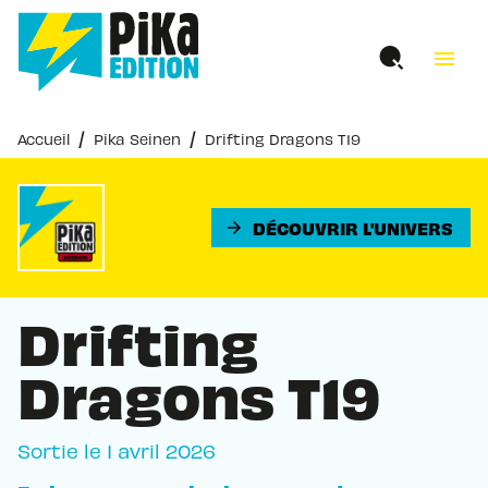
MENU
RECHERCHE
CONTENU
menu
PIED DE PAGE
/
/
Accueil
Pika Seinen
Drifting Dragons T19
DÉCOUVRIR L'UNIVERS
arrow_forward
Drifting
Dragons T19
Sortie le
1 avril 2026