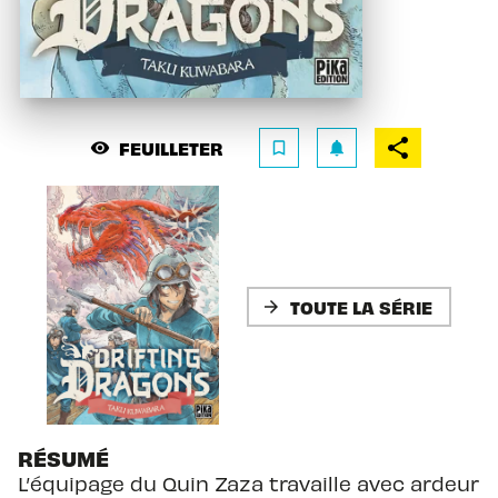
FEUILLETER
visibility
bookmark_border
notifications
TOUTE LA SÉRIE
arrow_forward
RÉSUMÉ
L’équipage du Quin Zaza travaille avec ardeur