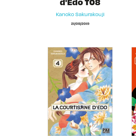
d'Edo T08
Kanoko Sakurakouji
21/08/2019