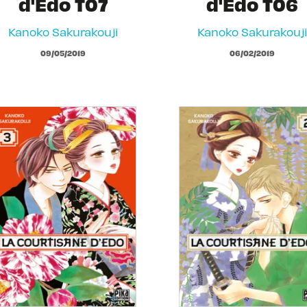
d'Edo T07
d'Edo T06
Kanoko Sakurakouji
Kanoko Sakurakouji
09/05/2019
06/02/2019