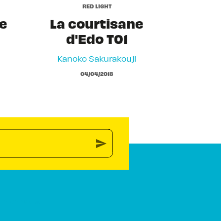
RED LIGHT
ne
La courtisane
d'Edo T01
Kanoko Sakurakouji
04/04/2018
send
PIKA ÉDITION