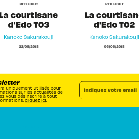
RED LIGHT
RED LIGHT
La courtisane
La courtisa
d'Edo T03
d'Edo T02
Kanoko Sakurakouji
Kanoko Sakurakouji
22/08/2018
06/06/2018
sletter
era uniquement utilisée pour
Indiquez votre email
mations sur les actualités de
ez vous désinscrire à tout
formations,
cliquez ici
.
RUBRIQUES