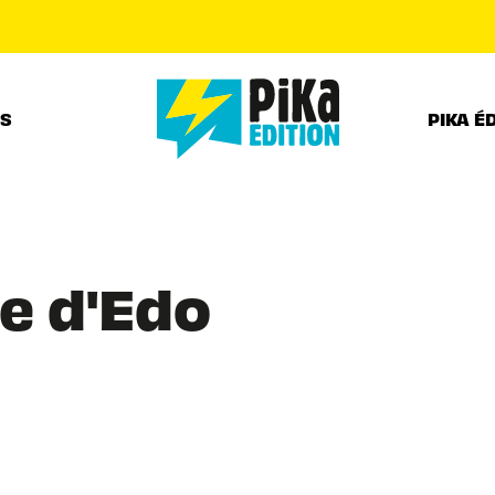
PIED DE PAGE
RS
PIKA É
e d'Edo