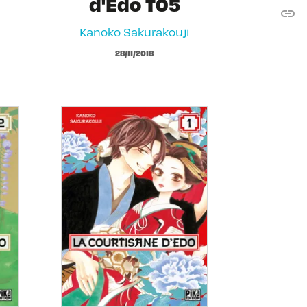
d'Edo T05
link
C
Kanoko Sakurakouji
28/11/2018