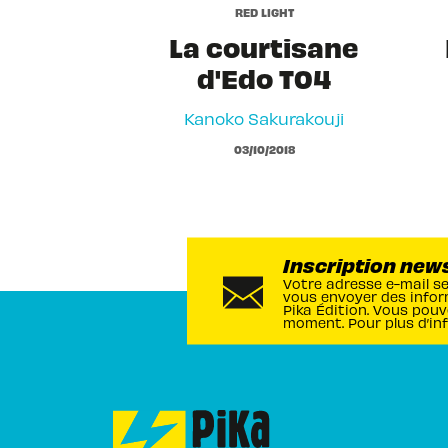
RED LIGHT
La courtisane
d'Edo T04
Kanoko Sakurakouji
03/10/2018
Inscription new
Votre adresse e-mail s
vous envoyer des infor
Pika Édition. Vous pouv
moment. Pour plus d’in