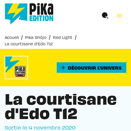
MENU
RECHERCHE
CONTENU
menu
PIED DE PAGE
/
/
/
Accueil
Pika Shôjo
Red Light
La courtisane d'Edo T12
DÉCOUVRIR L'UNIVERS
arrow_forward
La courtisane
d'Edo T12
Sortie le
4 novembre 2020