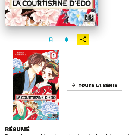
bookmark_border
notifications
TOUTE LA SÉRIE
arrow_forward
RÉSUMÉ