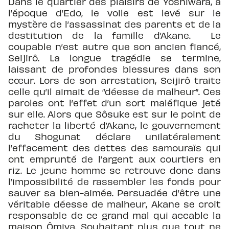
Dans le quartier des plaisirs de Yoshiwara, à
l’époque d’Edo, le voile est levé sur le
mystère de l’assassinat des parents et de la
destitution de la famille d’Akane. Le
coupable n’est autre que son ancien fiancé,
Seijirô. La longue tragédie se termine,
laissant de profondes blessures dans son
cœur. Lors de son arrestation, Seijirô traite
celle qu’il aimait de “déesse de malheur”. Ces
paroles ont l’effet d’un sort maléfique jeté
sur elle. Alors que Sôsuke est sur le point de
racheter la liberté d’Akane, le gouvernement
du Shogunat déclare unilatéralement
l’effacement des dettes des samouraïs qui
ont emprunté de l’argent aux courtiers en
riz. Le jeune homme se retrouve donc dans
l’impossibilité de rassembler les fonds pour
sauver sa bien-aimée. Persuadée d’être une
véritable déesse de malheur, Akane se croit
responsable de ce grand mal qui accable la
maison Ômiya. Souhaitant plus que tout ne