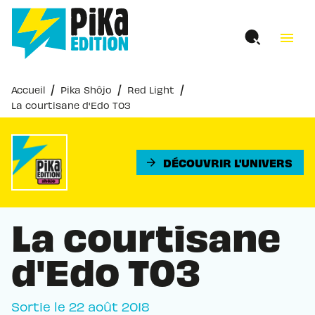
MENU
RECHERCHE
CONTENU
menu
PIED DE PAGE
/
/
/
Accueil
Pika Shôjo
Red Light
La courtisane d'Edo T03
DÉCOUVRIR L'UNIVERS
arrow_forward
La courtisane
d'Edo T03
Sortie le
22 août 2018