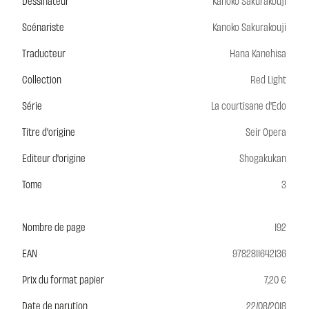
Dessinateur
Kanoko Sakurakouji
Scénariste
Kanoko Sakurakouji
Traducteur
Hana Kanehisa
Collection
Red Light
Série
La courtisane d'Edo
Titre d'origine
Seir Opera
Editeur d'origine
Shogakukan
Tome
3
Nombre de page
192
EAN
9782811642136
Prix du format papier
7,20 €
Date de parution
22/08/2018