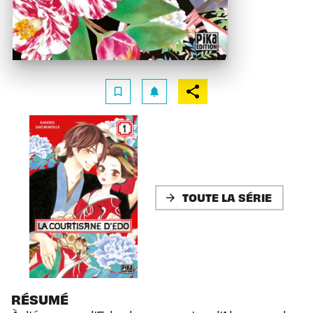
bookmark_border
notifications
TOUTE LA SÉRIE
arrow_forward
RÉSUMÉ