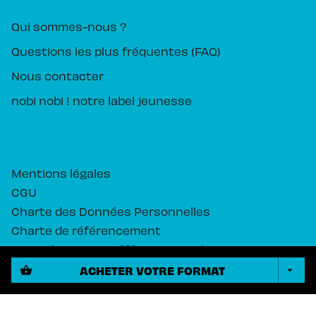
Qui sommes-nous ?
Questions les plus fréquentes (FAQ)
Nous contacter
nobi nobi ! notre label jeunesse
Mentions légales
CGU
Charte des Données Personnelles
Charte de référencement
Paramétrez vos préférences cookies
ACHETER VOTRE FORMAT
shopping_basket
arrow_drop_down