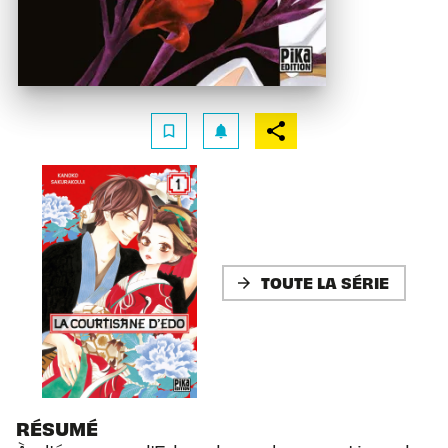
bookmark_border
notifications
TOUTE LA SÉRIE
arrow_forward
RÉSUMÉ