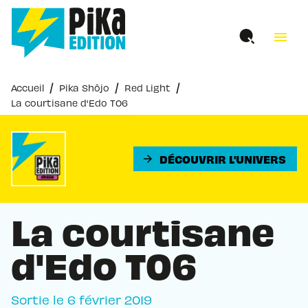
MENU
RECHERCHE
CONTENU
menu
PIED DE PAGE
/
/
/
Accueil
Pika Shôjo
Red Light
La courtisane d'Edo T06
DÉCOUVRIR L'UNIVERS
arrow_forward
La courtisane
d'Edo T06
Sortie le
6 février 2019