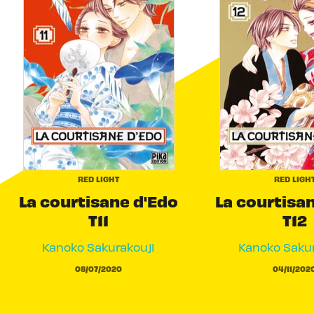
RED LIGHT
RED LIGH
La courtisane d'Edo
La courtisa
T11
T12
Kanoko Sakurakouji
Kanoko Sakur
08/07/2020
04/11/202