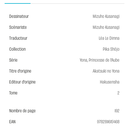
Dessinateur
Mizuho Kusanagi
Scénariste
Mizuho Kusanagi
Traducteur
Léa Le Dimna
Collection
Pika Shôjo
Série
Yona, Princesse de l'Aube
Titre d'origine
Akatsuki no Yona
Editeur d'origine
Hakusensha
Tome
2
Nombre de page
192
EAN
9782811615468