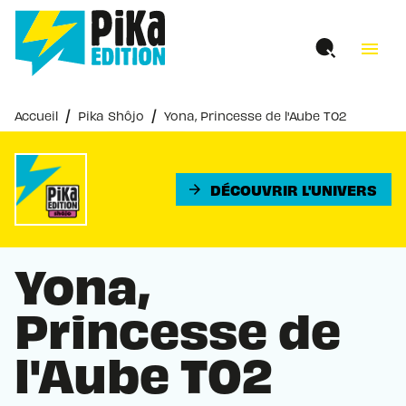
MENU
RECHERCHE
CONTENU
menu
PIED DE PAGE
/
/
Accueil
Pika Shôjo
Yona, Princesse de l'Aube T02
DÉCOUVRIR L'UNIVERS
arrow_forward
Yona,
Princesse de
l'Aube T02