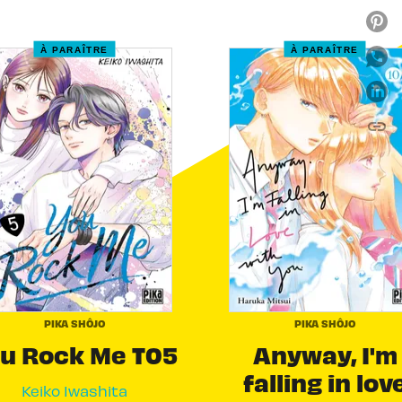
À PARAÎTRE
À PARAÎTRE
link
C
PIKA SHÔJO
PIKA SHÔJO
u Rock Me T05
Anyway, I'm
falling in lov
Keiko Iwashita