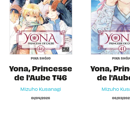
PIKA SHÔJO
PIKA SHÔJ
Yona, Princesse
Yona, Pri
de l'Aube T46
de l'Aub
Mizuho Kusanagi
Mizuho Kus
01/04/2026
06/03/202