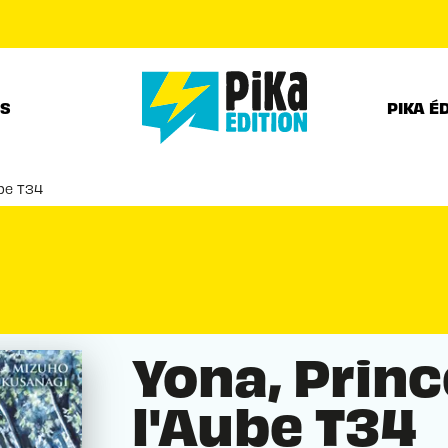
PIED DE PAGE
RS
PIKA É
ube T34
Yona, Prin
l'Aube T34