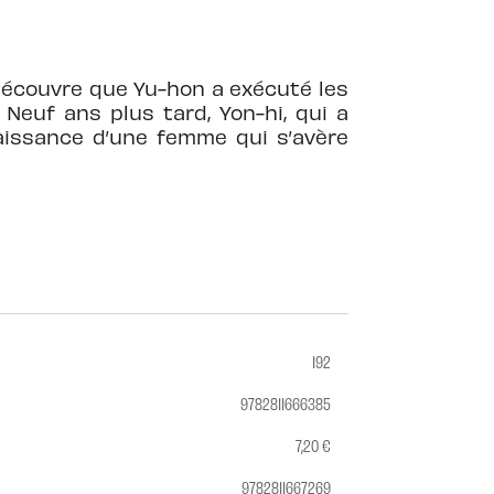
 découvre que Yu-hon a exécuté les
Neuf ans plus tard, Yon-hi, qui a
aissance d’une femme qui s’avère
192
9782811666385
7,20 €
9782811667269