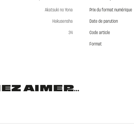
Akatsuki no Yona
Prix du format numérique
Hakusensha
Date de parution
34
Code article
Format
Z AIMER...