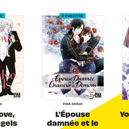
RE
À PARAÎTRE
O
PIKA SHÔJO
Love,
L'Épouse
Yo
ngels
damnée et le