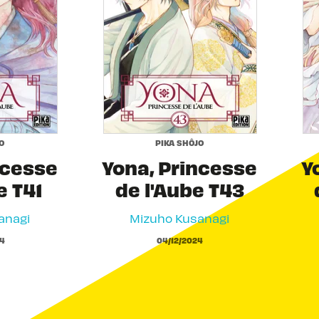
O
PIKA SHÔJO
ncesse
Yona, Princesse
Y
e T41
de l'Aube T43
anagi
Mizuho Kusanagi
4
04/12/2024