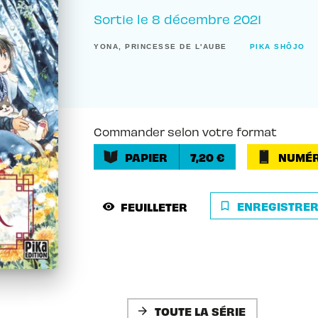
Sortie le
8 décembre 2021
YONA, PRINCESSE DE L'AUBE
PIKA SHÔJO
Commander selon votre format
PAPIER
7,20 €
NUMÉR
ENREGISTRE
FEUILLETER
bookmark_border
visibility
TOUTE LA SÉRIE
arrow_forward