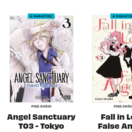
À PARAÎTRE
À PARAÎT
PIKA SHÔJO
PIKA SHÔJ
Angel Sanctuary
Fall in 
T03 - Tokyo
False A