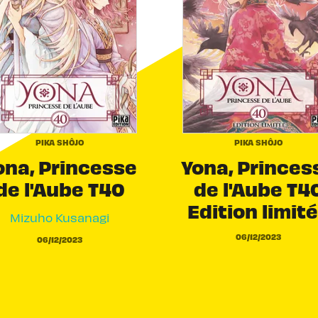
PIKA SHÔJO
PIKA SHÔJO
ona, Princesse
Yona, Princes
de l'Aube T40
de l'Aube T4
Edition limit
Mizuho Kusanagi
06/12/2023
06/12/2023