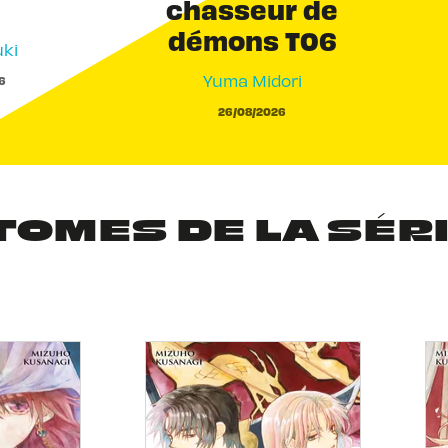
chasseur de
démons T06
ki
Yuma Midori
6
26/08/2026
TOMES DE LA SÉR