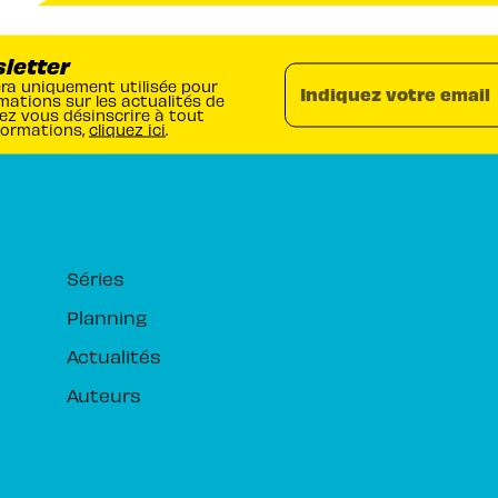
sletter
era uniquement utilisée pour
Indiquez votre email
mations sur les actualités de
ez vous désinscrire à tout
formations,
cliquez ici
.
RUBRIQUES
Séries
Planning
Actualités
Auteurs