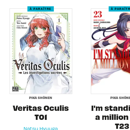
À PARAÎTRE
À PARAÎT
PIKA SHÔNEN
PIKA SHÔN
Veritas Oculis
I'm stand
T01
a million
T23
Natsu Hyuuga