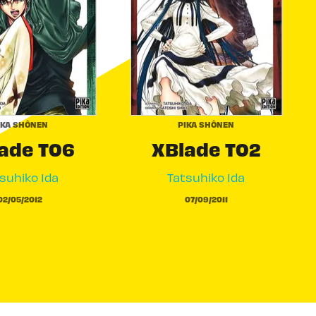
IKA SHÔNEN
PIKA SHÔNEN
ade T06
XBlade T02
suhiko Ida
Tatsuhiko Ida
02/05/2012
07/09/2011