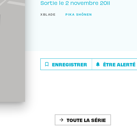
Sortie le
2 novembre 2011
XBLADE
PIKA SHÔNEN
ENREGISTRER
ÊTRE ALERTÉ
bookmark_border
notifications
TOUTE LA SÉRIE
arrow_forward