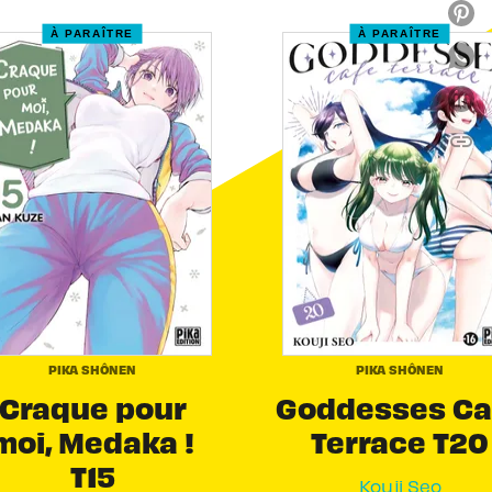
À PARAÎTRE
À PARAÎTRE
link
C
PIKA SHÔNEN
PIKA SHÔNEN
Craque pour
Goddesses Ca
moi, Medaka !
Terrace T20
T15
Kouji Seo