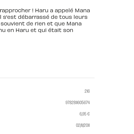
 rapprocher ! Haru a appelé Mana
il s’est débarrassé de tous leurs
se souvient de rien et que Mana
nu en Haru et qui était son
216
9782811605674
6,95 €
02/11/2011