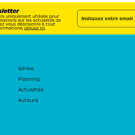
sletter
era uniquement utilisée pour
Indiquez votre email
mations sur les actualités de
ez vous désinscrire à tout
formations,
cliquez ici
.
RUBRIQUES
Séries
Planning
Actualités
Auteurs