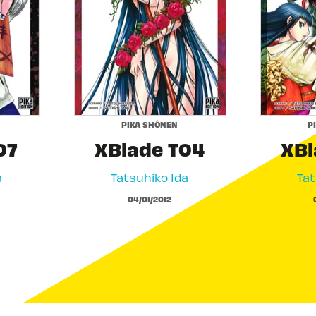
PIKA SHÔNEN
P
07
XBlade T04
XBl
a
Tatsuhiko Ida
Tat
04/01/2012