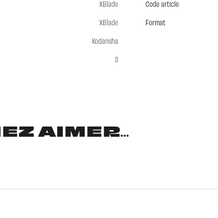
XBlade
Code article
XBlade
Format
Kodansha
3
Z AIMER...