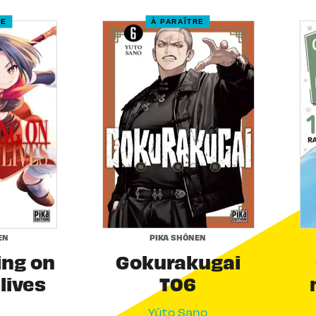
RE
À PARAÎTRE
EN
PIKA SHÔNEN
ing on
Gokurakugai
 lives
T06
Yûto Sano