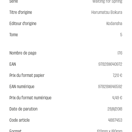
Série
Waiting for Spring
Titre d'origine
Harumatsu Bokura
Editeur d'origine
Kodansha
Tome
5
Nombre de page
176
EAN
9782811640972
Prix du format papier
7,20 €
EAN numérique
9782811646592
Prix du format numérique
4,49 €
Date de parution
28/11/2018
Code article
4887453
Format
120mm x 180mm