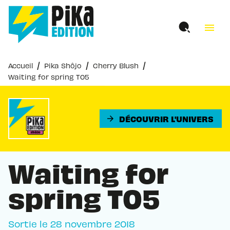
MENU
RECHERCHE
CONTENU
menu
PIED DE PAGE
/
/
/
Accueil
Pika Shôjo
Cherry Blush
Waiting for spring T05
DÉCOUVRIR L'UNIVERS
arrow_forward
Waiting for
spring T05
Sortie le
28 novembre 2018