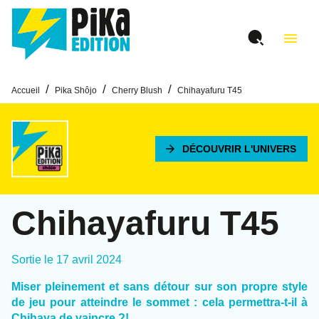
MENU
RECHERCHE
CONTENU
menu
PIED DE PAGE
/
/
/
Accueil
Pika Shôjo
Cherry Blush
Chihayafuru T45
arrow_forward
DÉCOUVRIR L'UNIVERS
Chihayafuru T45
Sortie le
17 avril 2024
Miser pleinement et sans détour sur son propre style
de jeu pour atteindre le sommet : cela permettra-t-il à
Chihaya de vaincre ?!