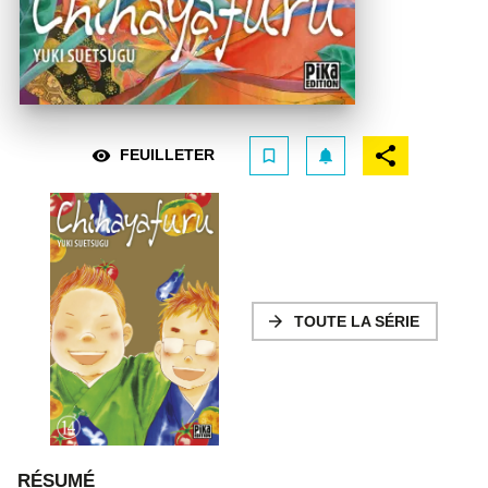
visibility
bookmark_border
notifications
FEUILLETER
arrow_forward
TOUTE LA SÉRIE
RÉSUMÉ