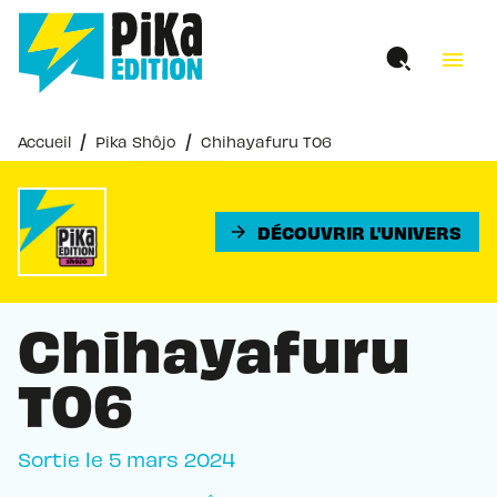
MENU
RECHERCHE
CONTENU
menu
PIED DE PAGE
/
/
Accueil
Pika Shôjo
Chihayafuru T06
DÉCOUVRIR L'UNIVERS
arrow_forward
Chihayafuru
T06
Sortie le
5 mars 2024