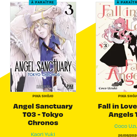
À PARAÎTRE
À PARAÎT
PIKA SHÔJO
PIKA SHÔJ
Angel Sanctuary
Fall in Love
T03 - Tokyo
Angels 
Chronos
Coco Uzu
Kaori Yuki
26/08/202