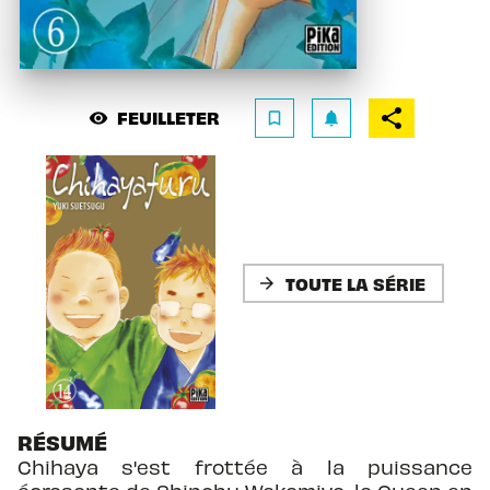
FEUILLETER
visibility
bookmark_border
notifications
TOUTE LA SÉRIE
arrow_forward
RÉSUMÉ
Chihaya s'est frottée à la puissance