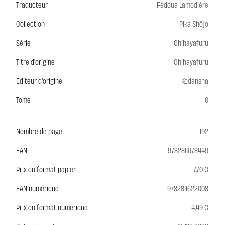
Traducteur
Fédoua Lamodière
Collection
Pika Shôjo
Série
Chihayafuru
Titre d'origine
Chihayafuru
Editeur d'origine
Kodansha
Tome
6
Nombre de page
192
EAN
9782811678449
Prix du format papier
7,70 €
EAN numérique
9782811622008
Prix du format numérique
4,49 €