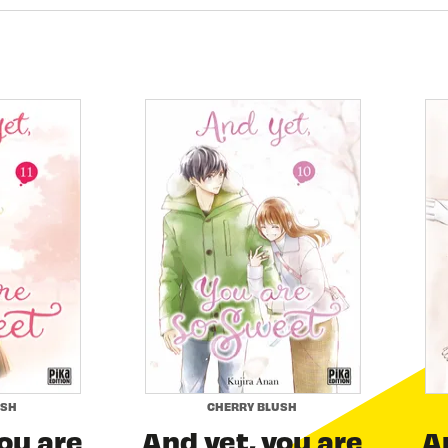
USH
CHERRY BLUSH
ou are
And yet, you are
A