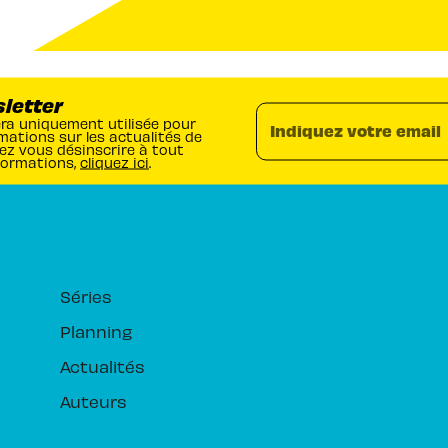
sletter
era uniquement utilisée pour
Indiquez votre email
mations sur les actualités de
ez vous désinscrire à tout
formations,
cliquez ici
.
RUBRIQUES
Séries
Planning
Actualités
Auteurs