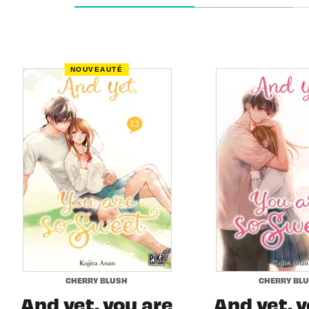
NOUVEAUTÉ
CHERRY BLUSH
CHERRY BL
And yet, you are
And yet, y