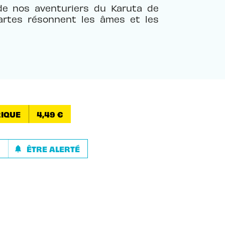
 de nos aventuriers du Karuta de
cartes résonnent les âmes et les
IQUE
4,49 €
R
ÊTRE ALERTÉ
notifications