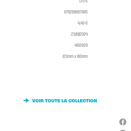
7,70 €
9782811687885
4,49 €
23/10/2024
4192629
123mm x 180mm
VOIR TOUTE LA COLLECTION