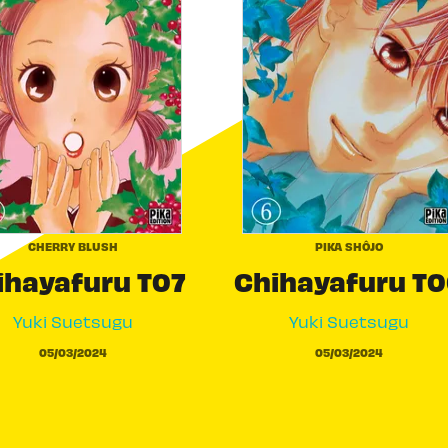
CHERRY BLUSH
PIKA SHÔJO
ihayafuru T07
Chihayafuru T
Yuki Suetsugu
Yuki Suetsugu
05/03/2024
05/03/2024