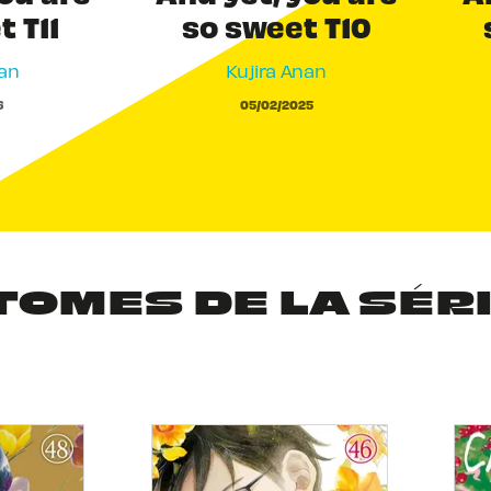
 T11
so sweet T10
nan
Kujira Anan
6
05/02/2025
TOMES DE LA SÉR