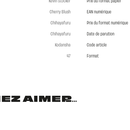
Kevin Stocker
Prix du format papier
Cherry Blush
EAN numérique
Chihayafuru
Prix du format numérique
Chihayafuru
Date de parution
Kodansha
Code article
47
Format
Z AIMER...