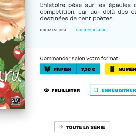
L’histoire pèse sur les épaules
compétition, car au- delà des 
destinées de cent poètes...
CHIHAYAFURU
CHERRY BLUSH
Commander selon votre format
PAPIER
7,70 €
NUMÉR
ENREGISTRE
FEUILLETER
bookmark_border
visibility
TOUTE LA SÉRIE
arrow_forward