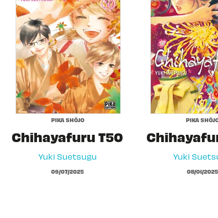
PIKA SHÔJO
PIKA SHÔJ
Chihayafuru T50
Chihayafu
Yuki Suetsugu
Yuki Suets
09/07/2025
08/01/2025