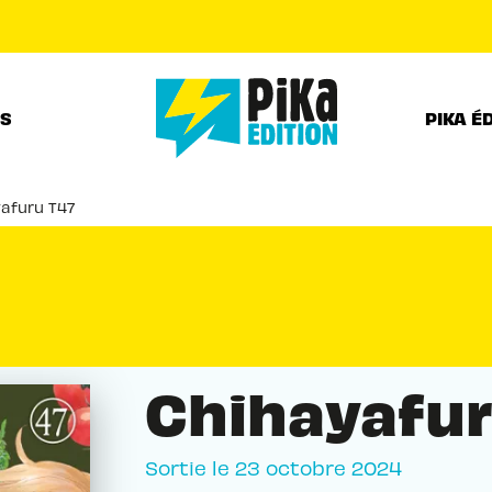
PIED DE PAGE
RS
PIKA É
afuru T47
Chihayafur
Sortie le
23 octobre 2024