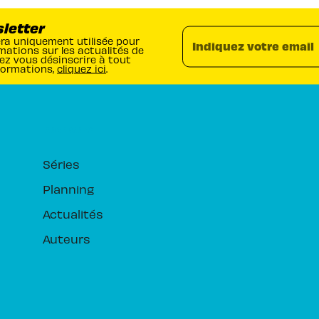
sletter
era uniquement utilisée pour
Indiquez votre email
mations sur les actualités de
ez vous désinscrire à tout
formations,
cliquez ici
.
RUBRIQUES
Séries
Planning
Actualités
Auteurs