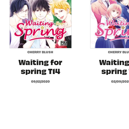
CHERRY BLUSH
CHERRY BL
Waiting for
Waiting
spring T14
spring 
09/12/2020
02/09/202