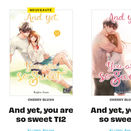
NOUVEAUTÉ
CHERRY BLUSH
CHERRY BL
And yet, you are
And yet, y
so sweet T12
so sweet
Kujira Anan
Kujira A