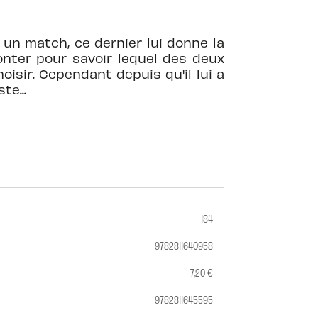
un match, ce dernier lui donne la
onter pour savoir lequel des deux
oisir. Cependant depuis qu'il lui a
te...
184
9782811640958
7,20 €
9782811645595