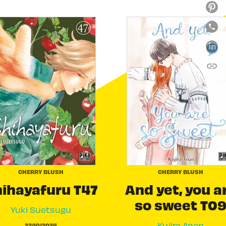
link
C
CHERRY BLUSH
CHERRY BLUSH
ihayafuru T47
And yet, you a
so sweet T0
Yuki Suetsugu
Kujira Anan
23/10/2024