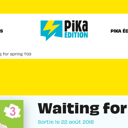
PIED DE PAGE
RS
PIKA É
g for spring T03
Waiting for
Sortie le
22 août 2018