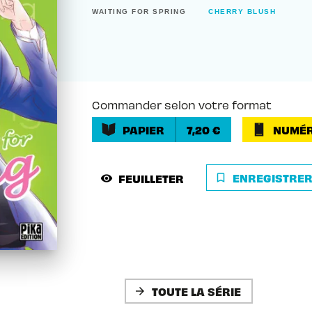
WAITING FOR SPRING
CHERRY BLUSH
Commander selon votre format
PAPIER
7,20 €
NUMÉR
ENREGISTRE
FEUILLETER
bookmark_border
visibility
TOUTE LA SÉRIE
arrow_forward