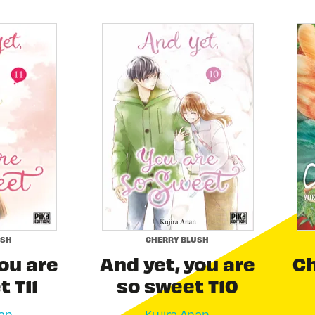
USH
CHERRY BLUSH
ou are
And yet, you are
Ch
 T11
so sweet T10
nan
Kujira Anan