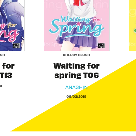
USH
CHERRY BLUSH
 for
Waiting for
T13
spring T06
0
ANASHIN
06/02/2019