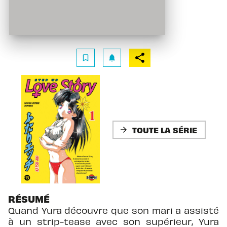
bookmark_border
notifications
TOUTE LA SÉRIE
arrow_forward
RÉSUMÉ
Quand Yura découvre que son mari a assisté
à un strip-tease avec son supérieur, Yura