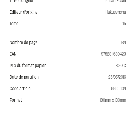
Titre d'origine
Futari Ecchi
Editeur d'origine
Hakusensha
Tome
45
Nombre de page
184
EAN
9782811630423
Prix du format papier
8,20 €
Date de parution
25/05/2016
Code article
6955404
Format
180mm x 130mm