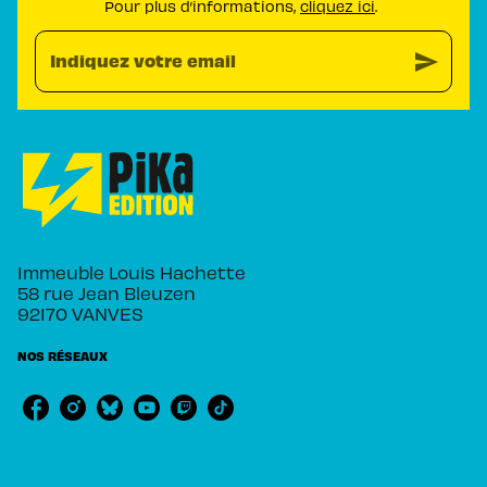
Pour plus d’informations,
cliquez ici
.
send
Indiquez votre email
Immeuble Louis Hachette
58 rue Jean Bleuzen
92170 VANVES
NOS RÉSEAUX
RUBRIQUES