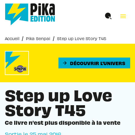
MENU
RECHERCHE
CONTENU
menu
PIED DE PAGE
/
/
Accueil
Pika Senpai
Step up Love Story T45
DÉCOUVRIR L'UNIVERS
arrow_forward
Step up Love
Story T45
Ce livre n'est plus disponible à la vente
Sortie le
25 mai 2016