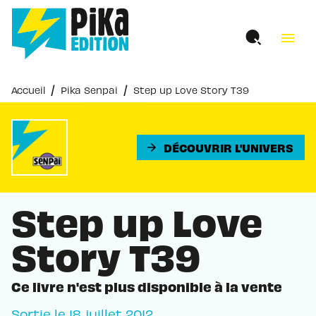
MENU
RECHERCHE
CONTENU
menu
PIED DE PAGE
/
/
Accueil
Pika Senpai
Step up Love Story T39
DÉCOUVRIR L'UNIVERS
arrow_forward
Step up Love
Story T39
Ce livre n'est plus disponible à la vente
Sortie le
18 juillet 2012