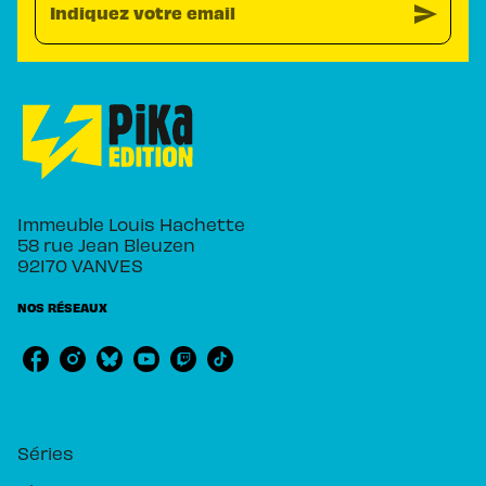
send
Indiquez votre email
Immeuble Louis Hachette
58 rue Jean Bleuzen
92170 VANVES
NOS RÉSEAUX
RUBRIQUES
Séries