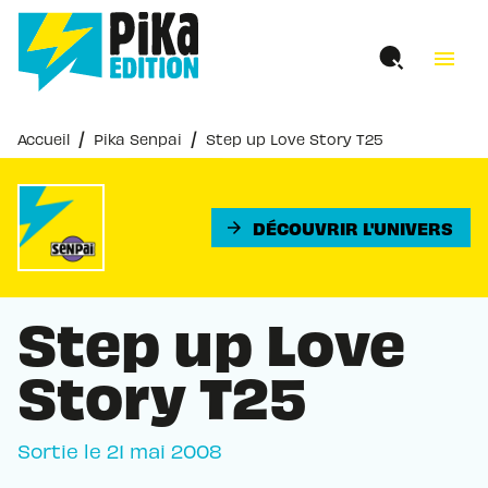
MENU
RECHERCHE
CONTENU
menu
PIED DE PAGE
/
/
Accueil
Pika Senpai
Step up Love Story T25
DÉCOUVRIR L'UNIVERS
arrow_forward
Step up Love
Story T25
Sortie le
21 mai 2008