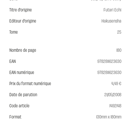
Titre d'origine
Futari Echi
Editeur d'origine
Hakusensha
Tome
25
Nombre de page
180
EAN
9782811623630
EAN numérique
9782811623630
Prix du format numérique
4,49 €
Date de parution
21/05/2008
Code article
1492148
Format
130mm x 180mm