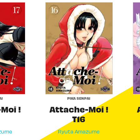
AI
PIKA SENPAI
Moi !
Attache-Moi !
T16
zume
Ryuta Amazume