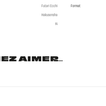
Futari Ecchi
Format
Hakusensha
14
Z AIMER...