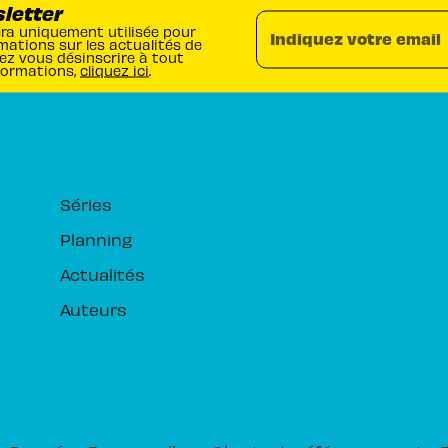
sletter
era uniquement utilisée pour
Indiquez votre email
mations sur les actualités de
ez vous désinscrire à tout
formations,
cliquez ici
.
RUBRIQUES
Séries
Planning
Actualités
Auteurs