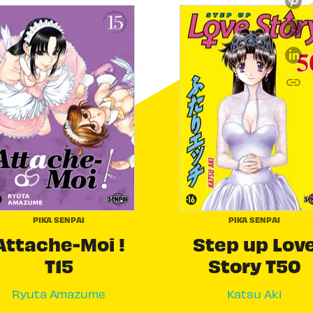
link
C
PIKA SENPAI
PIKA SENPAI
Attache-Moi !
Step up Lov
T15
Story T50
Ryuta Amazume
Katsu Aki