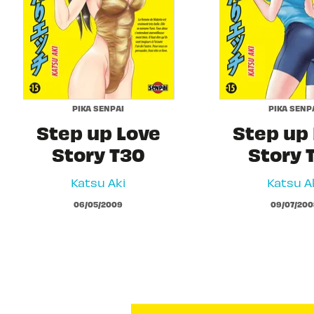
PIKA SENPAI
PIKA SENP
Step up Love
Step up
Story T30
Story 
Katsu Aki
Katsu A
06/05/2009
09/07/200