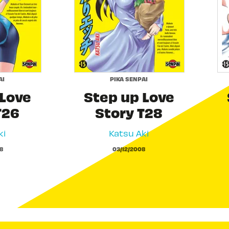
AI
PIKA SENPAI
 Love
Step up Love
T26
Story T28
ki
Katsu Aki
8
03/12/2008