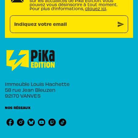
sur les actualités de Pika Édition. Vous
pouvez vous désinscrire à tout moment.
Pour plus d’informations,
cliquez ici
.
send
Indiquez votre email
Immeuble Louis Hachette
58 rue Jean Bleuzen
92170 VANVES
NOS RÉSEAUX
RUBRIQUES