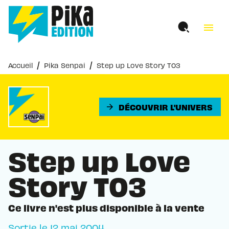
MENU
RECHERCHE
CONTENU
menu
PIED DE PAGE
/
/
Accueil
Pika Senpai
Step up Love Story T03
DÉCOUVRIR L'UNIVERS
arrow_forward
Step up Love
Story T03
Ce livre n'est plus disponible à la vente
Sortie le
12 mai 2004