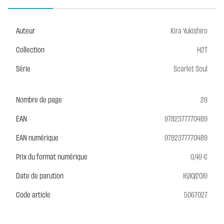
Auteur
Kira Yukishiro
Collection
H2T
Série
Scarlet Soul
Nombre de page
26
EAN
9782377770489
EAN numérique
9782377770489
Prix du format numérique
0,49 €
Date de parution
16/10/2019
Code article
5067027