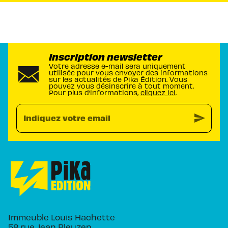
Inscription newsletter
Votre adresse e-mail sera uniquement
utilisée pour vous envoyer des informations
sur les actualités de Pika Édition. Vous
pouvez vous désinscrire à tout moment.
Pour plus d’informations,
cliquez ici
.
send
Indiquez votre email
Immeuble Louis Hachette
58 rue Jean Bleuzen