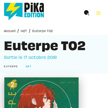
MENU
RECHERCHE
CONTENU
menu
PIED DE PAGE
/
/
Accueil
H2T
Euterpe T02
Euterpe T02
Sortie le
17 octobre 2018
EUTERPE
H2T