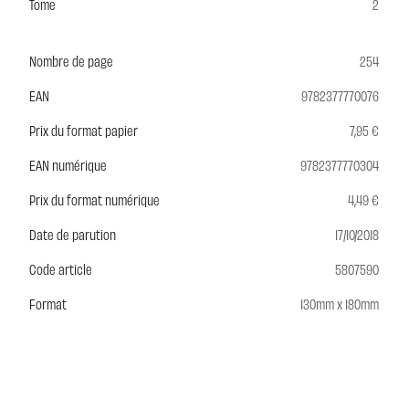
Tome
2
Nombre de page
254
EAN
9782377770076
Prix du format papier
7,95 €
EAN numérique
9782377770304
Prix du format numérique
4,49 €
Date de parution
17/10/2018
Code article
5807590
Format
130mm x 180mm