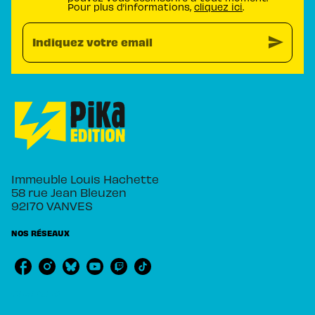
Pour plus d’informations,
cliquez ici
.
send
Indiquez votre email
Immeuble Louis Hachette
58 rue Jean Bleuzen
92170 VANVES
NOS RÉSEAUX
RUBRIQUES