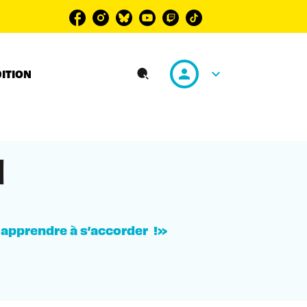
personn
keyboard_arrow_down
DITION
search
1
r apprendre à s’accorder !»