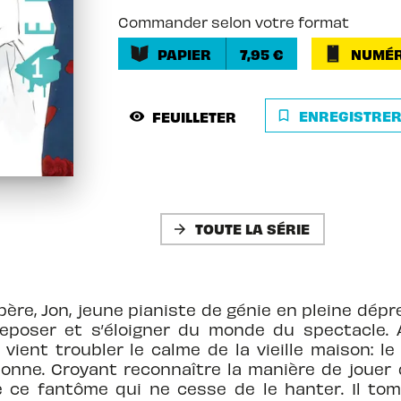
Commander selon votre format
PAPIER
7,95 €
NUMÉR
ENREGISTRE
FEUILLETER
bookmark_border
visibility
TOUTE LA SÉRIE
arrow_forward
père, Jon, jeune pianiste de génie en pleine dép
poser et s’éloigner du monde du spectacle. A 
ient troubler le calme de la vieille maison: le
sonne. Croyant reconnaître la manière de jouer
e ce fantôme qui ne cesse de le hanter. Il to