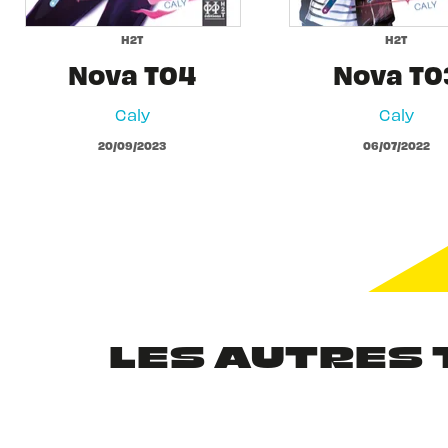
H2T
H2T
Nova T04
Nova T0
Caly
Caly
20/09/2023
06/07/2022
LES AUTRES 