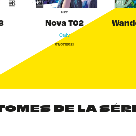
H2T
3
Nova T02
Wande
Caly
07/07/2021
TOMES DE LA SÉR