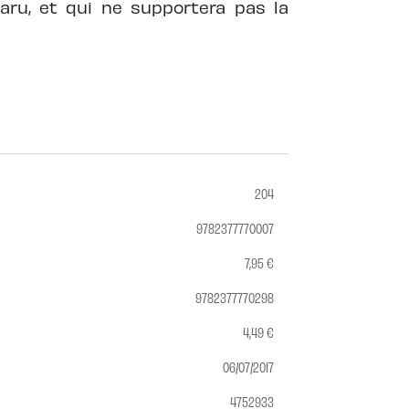
aru, et qui ne supportera pas la
204
9782377770007
7,95 €
9782377770298
4,49 €
06/07/2017
4752933