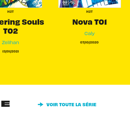
H2T
H2T
ring Souls
Nova T01
T02
Caly
Zelihan
07/10/2020
13/01/2021
IE
VOIR TOUTE LA SÉRIE