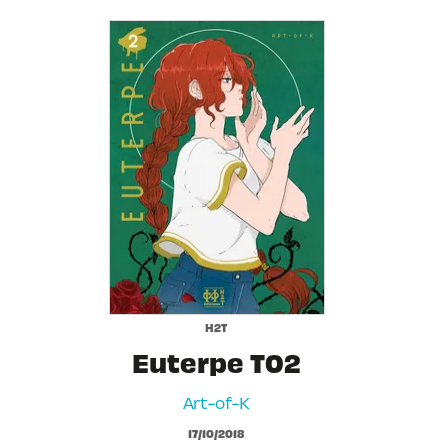
H2T
Euterpe T02
Art-of-K
17/10/2018