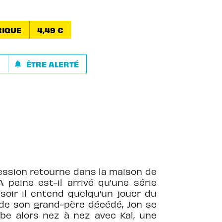
IQUE
4,49 €
R
ÊTRE ALERTÉ
notifications
ression retourne dans la maison de
peine est-il arrivé qu’une série
 soir il entend quelqu'un jouer du
 de son grand-père décédé, Jon se
mbe alors nez à nez avec Kal, une