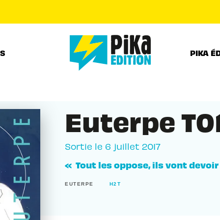
PIED DE PAGE
RS
PIKA É
Euterpe T0
Sortie le
6 juillet 2017
« Tout les oppose, ils vont devoi
EUTERPE
H2T