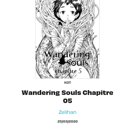
H2T
Wandering Souls Chapitre
05
Zelihan
25/03/2020