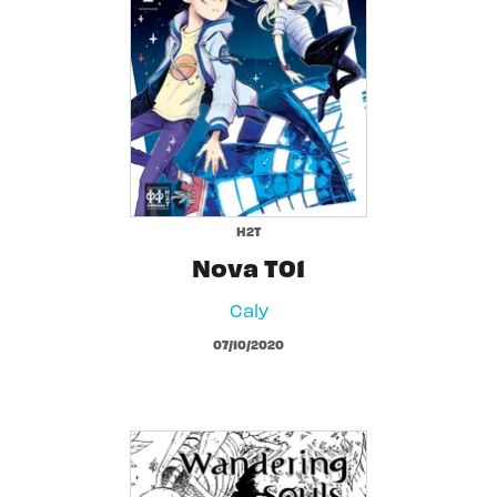
H2T
Nova T01
Caly
07/10/2020