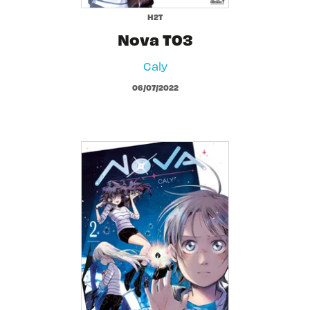
H2T
Nova T03
Caly
06/07/2022