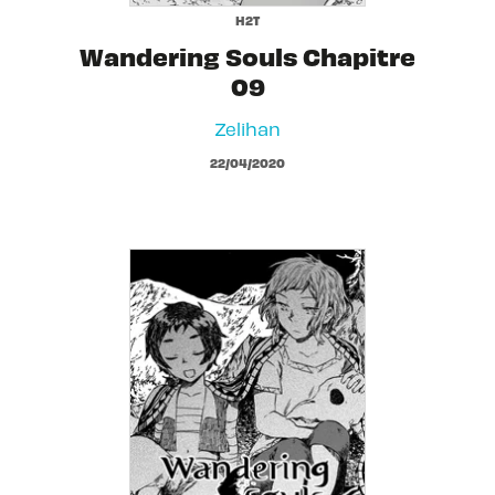
H2T
Wandering Souls Chapitre
09
Zelihan
22/04/2020