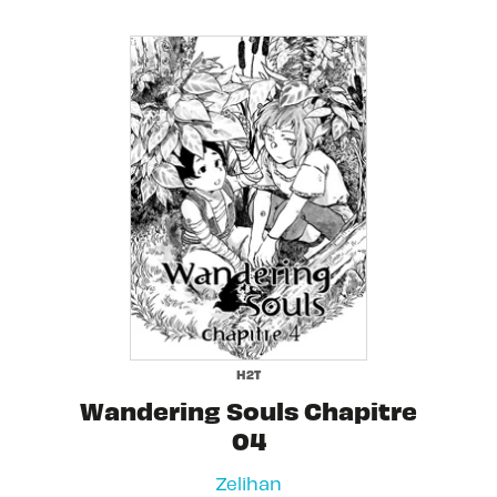
H2T
Wandering Souls Chapitre
04
Zelihan