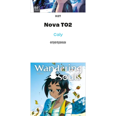
H2T
Nova T02
Caly
07/07/2021