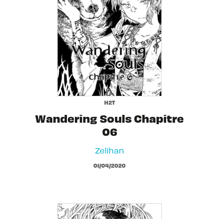
H2T
Wandering Souls Chapitre
06
Zelihan
01/04/2020