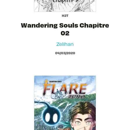
H2T
Wandering Souls Chapitre
02
Zelihan
04/03/2020