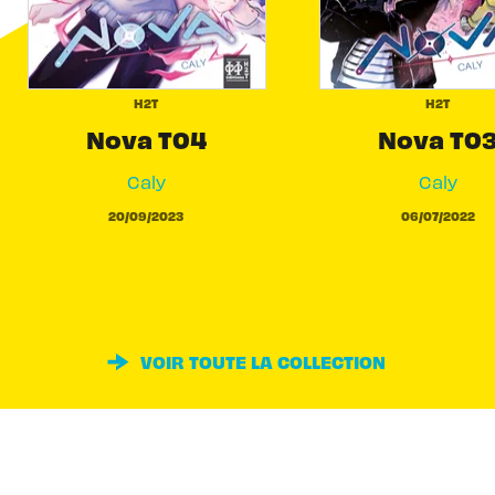
H2T
H2T
Nova T04
Nova T0
Caly
Caly
20/09/2023
06/07/2022
VOIR TOUTE LA COLLECTION