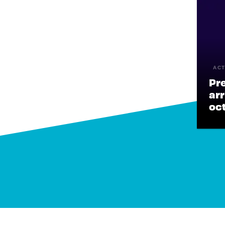
ACT
Pr
arr
oc