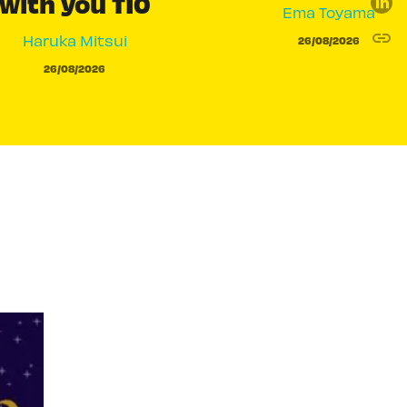
with you T10
Ema Toyama
link
C
Haruka Mitsui
26/08/2026
26/08/2026