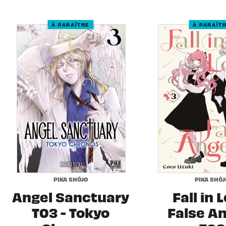
À PARAÎTRE
À PARAÎT
PIKA SHÔJO
PIKA SHÔJ
Angel Sanctuary
Fall in 
T03 - Tokyo
False A