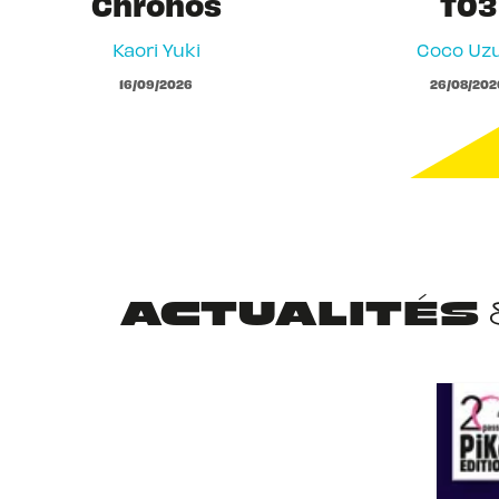
Chronos
T03
Kaori Yuki
Coco Uzu
16/09/2026
26/08/202
ACTUALITÉS