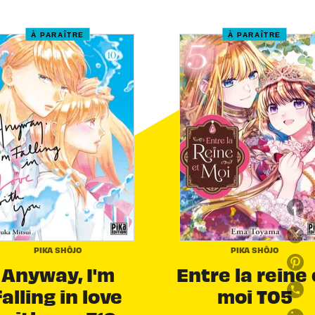
À PARAÎTRE
À PARAÎTRE
PIKA SHÔJO
PIKA SHÔJO
Anyway, I'm
Entre la reine 
falling in love
moi T05