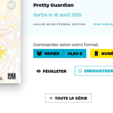
Pretty Guardian
Sortie le
18 août 2021
SAILOR MOON ETERNAL EDITION
PIKA SHÔJ
Commander selon votre format
PAPIER
14,90 €
NUMÉ
ENREGISTRE
FEUILLETER
bookmark_border
visibility
TOUTE LA SÉRIE
arrow_forward