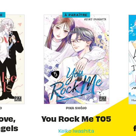
RE
À PARAÎTRE
O
PIKA SHÔJO
Love,
You Rock Me T05
ngels
Keiko Iwashita