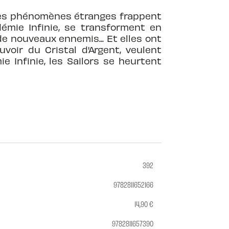
 des phénomènes étranges frappent
démie Infinie, se transforment en
de nouveaux ennemis... Et elles ont
voir du Cristal d'Argent, veulent
e Infinie, les Sailors se heurtent
392
9782811652166
14,90 €
9782811657390