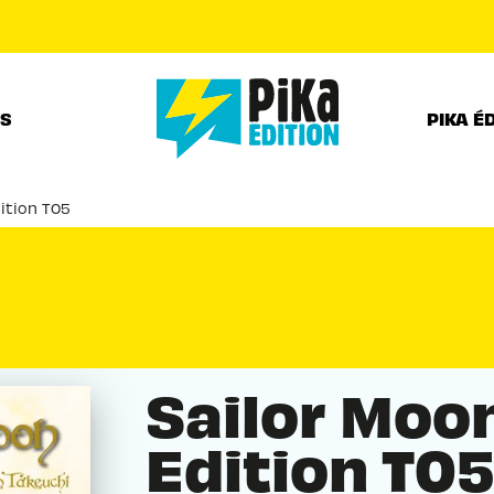
PIED DE PAGE
RS
PIKA É
ition T05
Sailor Moo
Edition T0