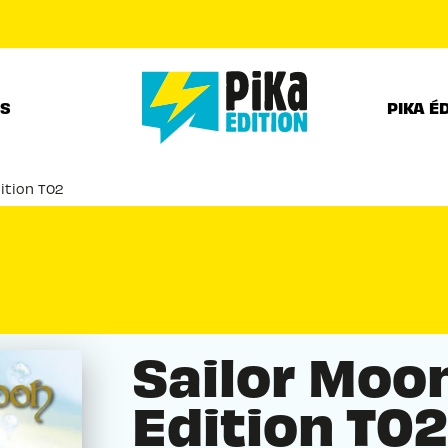
PIED DE PAGE
RS
PIKA É
ition T02
Sailor Moo
Edition T0