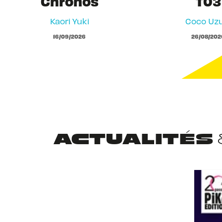
Chronos
T03
Kaori Yuki
Coco Uzu
16/09/2026
26/08/202
ACTUALITÉS