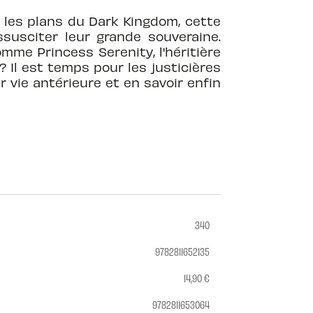
r les plans du Dark Kingdom, cette
ssusciter leur grande souveraine.
omme Princess Serenity, l'héritière
? Il est temps pour les justicières
r vie antérieure et en savoir enfin
340
9782811652135
14,90 €
9782811653064