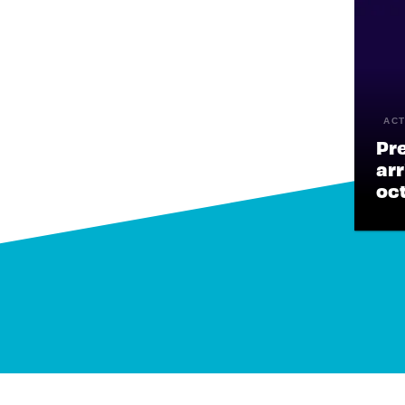
ACT
Pr
arr
oc