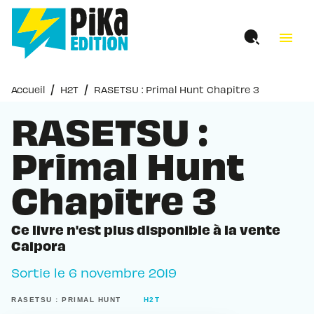
MENU
RECHERCHE
CONTENU
menu
PIED DE PAGE
/
/
Accueil
H2T
RASETSU : Primal Hunt Chapitre 3
RASETSU :
Primal Hunt
Chapitre 3
Ce livre n'est plus disponible à la vente
Caipora
Sortie le
6 novembre 2019
RASETSU : PRIMAL HUNT
H2T