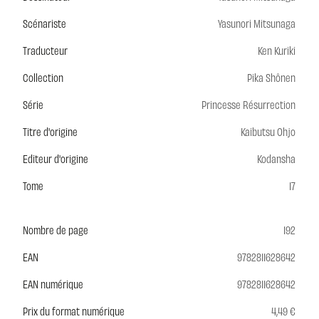
Scénariste
Yasunori Mitsunaga
Traducteur
Ken Kuriki
Collection
Pika Shônen
Série
Princesse Résurrection
Titre d'origine
Kaibutsu Ohjo
Editeur d'origine
Kodansha
Tome
17
Nombre de page
192
EAN
9782811628642
EAN numérique
9782811628642
Prix du format numérique
4,49 €