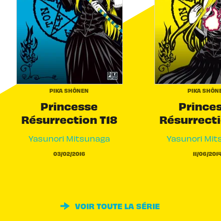
PIKA SHÔNEN
PIKA SHÔN
Princesse
Prince
Résurrection T18
Résurrecti
Yasunori Mitsunaga
Yasunori Mit
03/02/2016
11/06/201
VOIR TOUTE LA SÉRIE