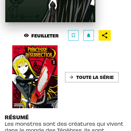
FEUILLETER
visibility
bookmark_border
notifications
TOUTE LA SÉRIE
arrow_forward
RÉSUMÉ
Les monstres sont des créatures qui vivent
dans le monde des Ténèbres. Ils sont