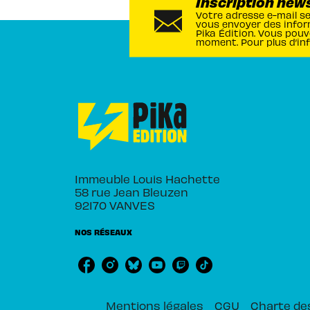
Inscription new
Votre adresse e-mail s
vous envoyer des infor
Pika Édition. Vous pouv
moment. Pour plus d’in
Immeuble Louis Hachette
58 rue Jean Bleuzen
92170 VANVES
NOS RÉSEAUX
Mentions légales
CGU
Charte de