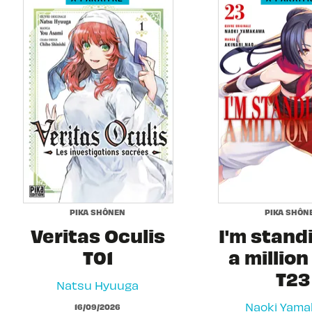
PIKA SHÔNEN
PIKA SHÔN
Veritas Oculis
I'm stand
T01
a million
T23
Natsu Hyuuga
Naoki Yam
16/09/2026