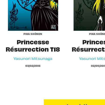
PIKA SHÔNEN
PIKA SHÔN
Princesse
Prince
Résurrection T18
Résurrect
Yasunori Mitsunaga
Yasunori Mit
03/02/2016
02/09/201