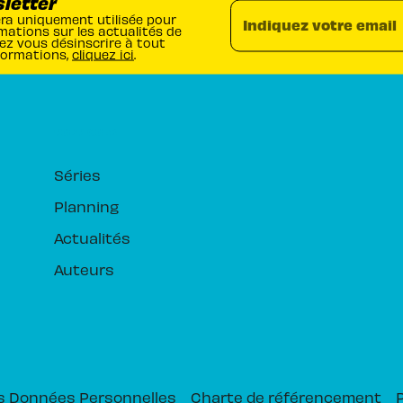
sletter
era uniquement utilisée pour
Indiquez votre email
mations sur les actualités de
ez vous désinscrire à tout
formations,
cliquez ici
.
RUBRIQUES
Séries
Planning
Actualités
Auteurs
s Données Personnelles
Charte de référencement