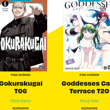
link
C
PIKA SHÔNEN
PIKA SHÔNEN
Gokurakugai
Goddesses Ca
T06
Terrace T20
Yûto Sano
Kouji Seo
16/09/2026
16/09/2026