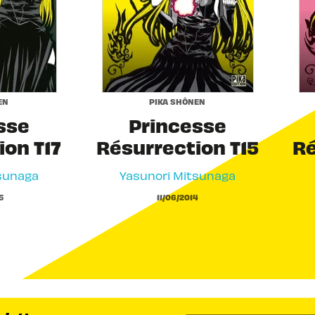
EN
PIKA SHÔNEN
sse
Princesse
ion T17
Résurrection T15
Ré
sunaga
Yasunori Mitsunaga
5
11/06/2014