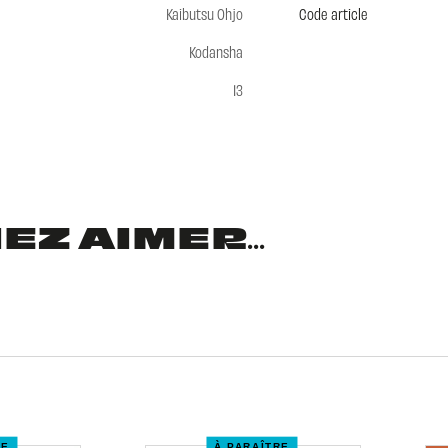
Kaibutsu Ohjo
Code article
Kodansha
13
Z AIMER...
RE
À PARAÎTRE