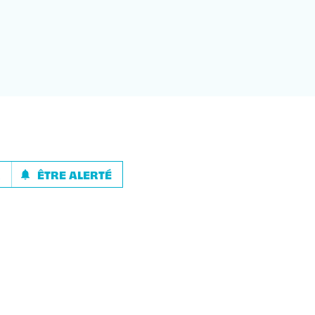
R
ÊTRE ALERTÉ
notifications