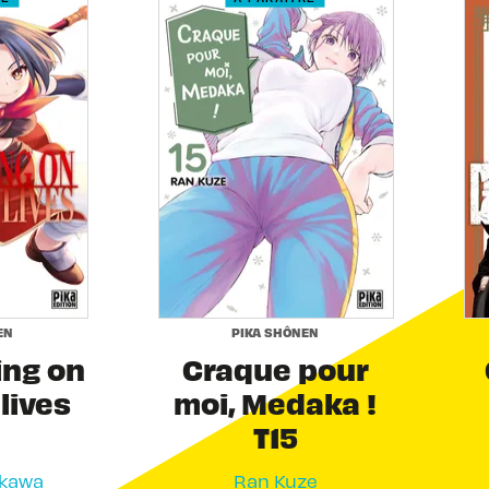
EN
PIKA SHÔNEN
ing on
Craque pour
 lives
moi, Medaka !
T15
akawa
Ran Kuze