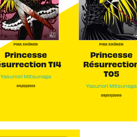
PIKA SHÔNEN
PIKA SHÔNEN
Princesse
Princesse
surrection T14
Résurrectio
T05
Yasunori Mitsunaga
Yasunori Mitsunaga
04/12/2013
08/07/2009