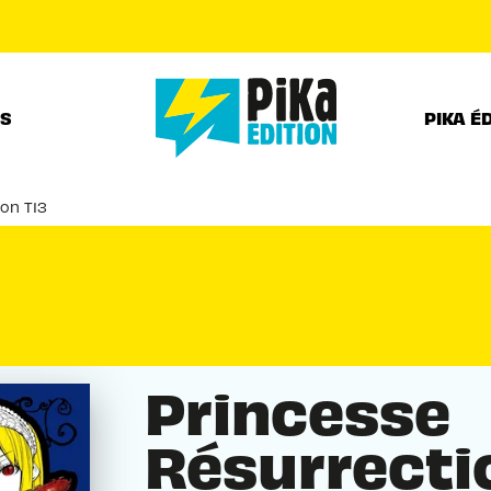
PIED DE PAGE
RS
PIKA É
on T13
Princesse
Résurrecti