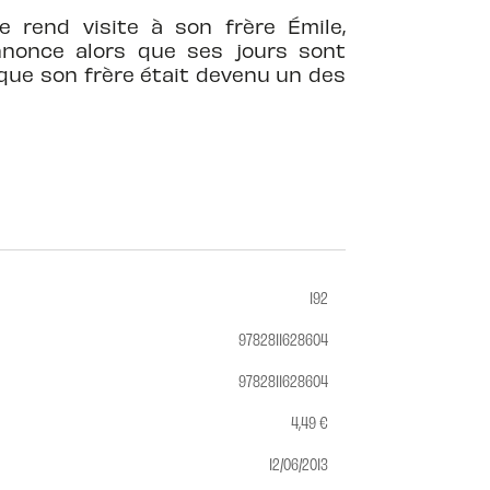
e rend visite à son frère Émile,
annonce alors que ses jours sont
 que son frère était devenu un des
192
9782811628604
9782811628604
4,49 €
12/06/2013