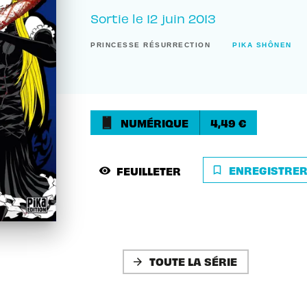
Sortie le
12 juin 2013
PRINCESSE RÉSURRECTION
PIKA SHÔNEN
NUMÉRIQUE
4,49 €
ENREGISTRE
FEUILLETER
bookmark_border
visibility
TOUTE LA SÉRIE
arrow_forward