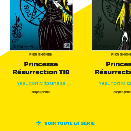
PIKA SHÔNEN
PIKA SHÔN
Princesse
Prince
Résurrection T18
Résurrecti
Yasunori Mitsunaga
Yasunori Mit
03/02/2016
02/09/201
VOIR TOUTE LA SÉRIE