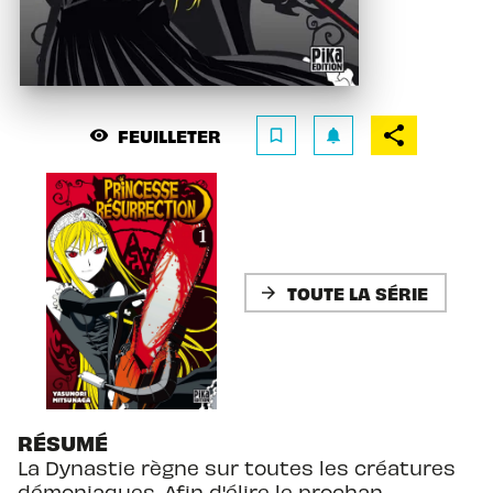
FEUILLETER
visibility
bookmark_border
notifications
TOUTE LA SÉRIE
arrow_forward
RÉSUMÉ
La Dynastie règne sur toutes les créatures
démoniaques. Afin d'élire le prochan