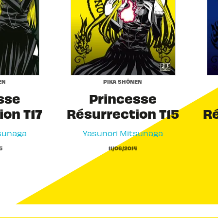
EN
PIKA SHÔNEN
sse
Princesse
ion T17
Résurrection T15
Ré
sunaga
Yasunori Mitsunaga
5
11/06/2014