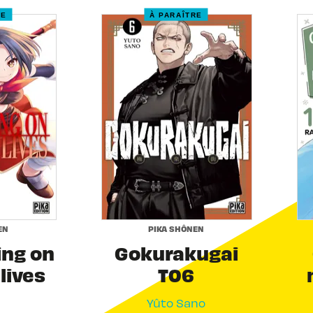
RE
À PARAÎTRE
EN
PIKA SHÔNEN
ing on
Gokurakugai
 lives
T06
Yûto Sano