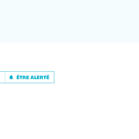
R
ÊTRE ALERTÉ
notifications