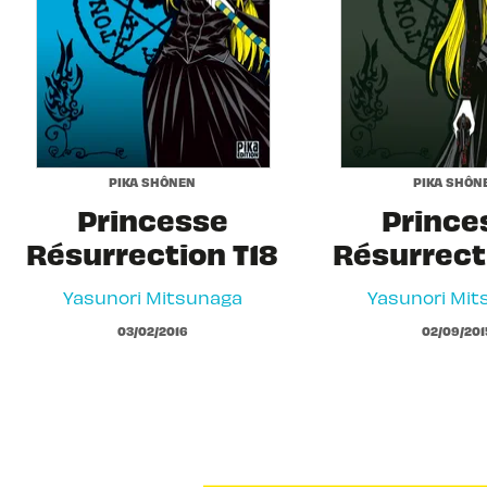
PIKA SHÔNEN
PIKA SHÔN
Princesse
Prince
Résurrection T18
Résurrect
Yasunori Mitsunaga
Yasunori Mit
03/02/2016
02/09/201