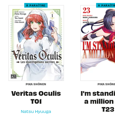
À PARAÎTRE
À PARAÎT
PIKA SHÔNEN
PIKA SHÔN
Veritas Oculis
I'm stand
T01
a million
T23
Natsu Hyuuga