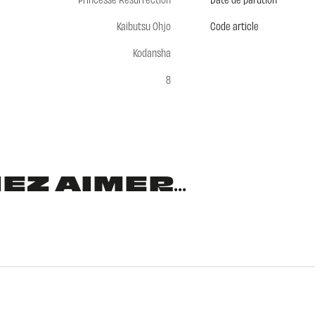
Kaibutsu Ohjo
Code article
Kodansha
8
Z AIMER...