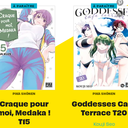
À PARAÎTRE
À PARAÎTRE
link
C
PIKA SHÔNEN
PIKA SHÔNEN
Craque pour
Goddesses Ca
moi, Medaka !
Terrace T20
T15
Kouji Seo