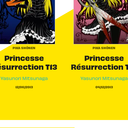
PIKA SHÔNEN
PIKA SHÔNEN
Princesse
Princesse
surrection T13
Résurrection 
Yasunori Mitsunaga
Yasunori Mitsunaga
12/06/2013
04/12/2013