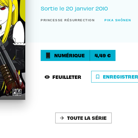
Sortie le
20 janvier 2010
PRINCESSE RÉSURRECTION
PIKA SHÔNEN
NUMÉRIQUE
4,49 €
ENREGISTRE
FEUILLETER
bookmark_border
visibility
TOUTE LA SÉRIE
arrow_forward