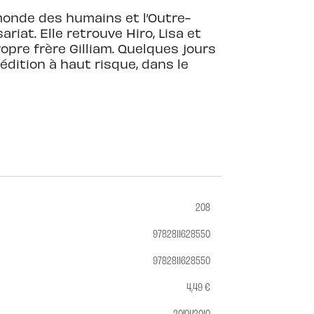
 monde des humains et l’Outre-
iat. Elle retrouve Hiro, Lisa et
ropre frère Gilliam. Quelques jours
dition à haut risque, dans le
208
9782811628550
9782811628550
4,49 €
20/01/2010