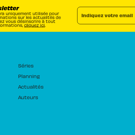
sletter
era uniquement utilisée pour
Indiquez votre email
mations sur les actualités de
ez vous désinscrire à tout
formations,
cliquez ici
.
RUBRIQUES
Séries
Planning
Actualités
Auteurs