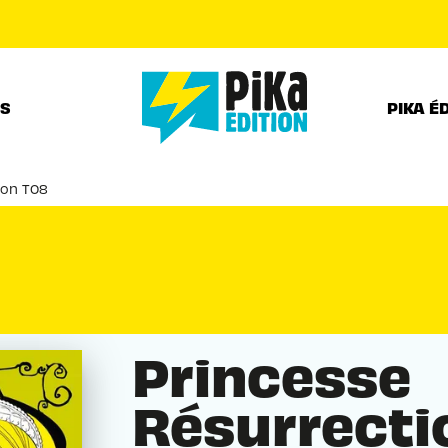
PIED DE PAGE
RS
PIKA É
ion T08
Princesse
Résurrecti