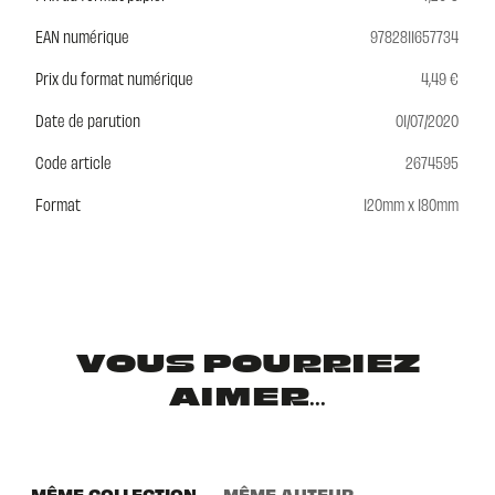
EAN numérique
9782811657734
Prix du format numérique
4,49 €
Date de parution
01/07/2020
Code article
2674595
Format
120mm x 180mm
VOUS POURRIEZ
AIMER...
MÊME COLLECTION
MÊME AUTEUR