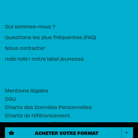
PIKA ÉDITION
Qui sommes-nous ?
Questions les plus fréquentes (FAQ)
Nous contacter
nobi nobi ! notre label jeunesse
Mentions légales
CGU
Charte des Données Personnelles
Charte de référencement
Paramétrez vos préférences cookies
ACHETER VOTRE FORMAT
shopping_basket
arrow_drop_down