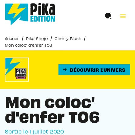
MENU
RECHERCHE
CONTENU
menu
PIED DE PAGE
/
/
/
Accueil
Pika Shôjo
Cherry Blush
Mon coloc' d'enfer T06
DÉCOUVRIR L'UNIVERS
arrow_forward
Mon coloc'
d'enfer T06
Sortie le
1 juillet 2020