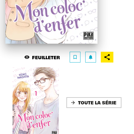
FEUILLETER
visibility
bookmark_border
notifications
TOUTE LA SÉRIE
arrow_forward