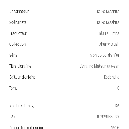
Dessinateur
Keiko Iwashita
Scénariste
Keiko Iwashita
Traducteur
Léa Le Dimna
Collection
Cherry Blush
Série
Mon coloc' d'enfer
Titre d'origine
Living no Matsunaga-san
Editeur d'origine
Kodansha
Tome
6
Nombre de page
176
EAN
9782811654801
Prix du format papier
7,20 €