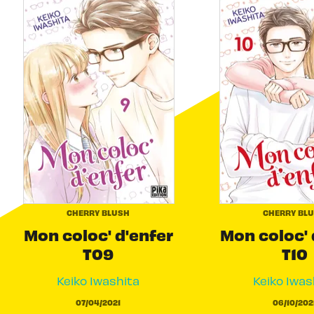
CHERRY BLUSH
CHERRY BL
Mon coloc' d'enfer
Mon coloc' 
T09
T10
Keiko Iwashita
Keiko Iwas
07/04/2021
06/10/202